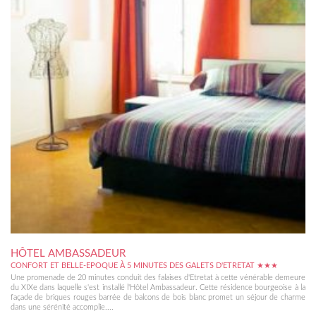
HÔTEL AMBASSADEUR
CONFORT ET BELLE-EPOQUE À 5 MINUTES DES GALETS D'ETRETAT ★★★
Une promenade de 20 minutes conduit des falaises d'Etretat à cette vénérable demeure
du XIXe dans laquelle s'est installé l'Hôtel Ambassadeur. Cette résidence bourgeoise à la
façade de briques rouges barrée de balcons de bois blanc promet un séjour de charme
dans une sérénité accomplie....