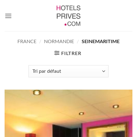
Passer
au
contenu
FRANCE
/
NORMANDIE
/
SEINEMARITIME
FILTRER