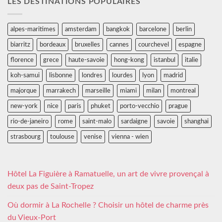
LES DESTINATIONS POPULAIRES
alpes-maritimes
amsterdam
bangkok
barcelone
berlin
biarritz
bordeaux
bruxelles
cannes
courchevel
espagne
florence
grece
haute-savoie
hong-kong
istanbul
italie
koh-samui
lisbonne
londres
lourdes
lyon
madrid
majorque
marrakech
marseille
miami
milan
montreal
new-york
nice
paris
phuket
porto-vecchio
prague
rio-de-janeiro
rome
saint-malo
sardaigne
savoie
shanghai
strasbourg
toulouse
venise
vienna - wien
Hôtel La Figuière à Ramatuelle, un art de vivre provençal à
deux pas de Saint-Tropez
Où dormir à La Rochelle ? Choisir un hôtel de charme près
du Vieux-Port