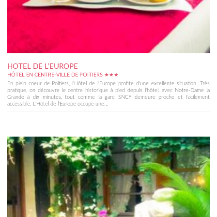
HOTEL DE L’EUROPE
HÔTEL EN CENTRE-VILLE DE POITIERS ★★★
En plein coeur de Poitiers, l'Hôtel de l'Europe profite d'une excellente situation. Très
pratique, on découvre le centre historique à pied depuis l'hôtel, avec Notre-Dame la
Grande à dix minutes, tout comme la gare SNCF demeure proche et facilement
accessible. L'Hôtel de l'Europe occupe une...