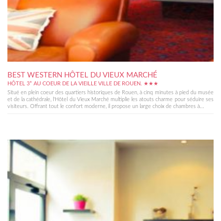
BEST WESTERN HÔTEL DU VIEUX MARCHÉ
HÔTEL 3* AU COEUR DE LA VIEILLE VILLE DE ROUEN. ★★★
Situé en plein coeur des quartiers historiques de Rouen, à cinq minutes à pied du musée
et de la cathédrale, l'Hôtel du Vieux Marché multiplie les atouts charme pour séduire ses
visiteurs. Offrant tout le confort moderne, il propose un large choix de chambres à...