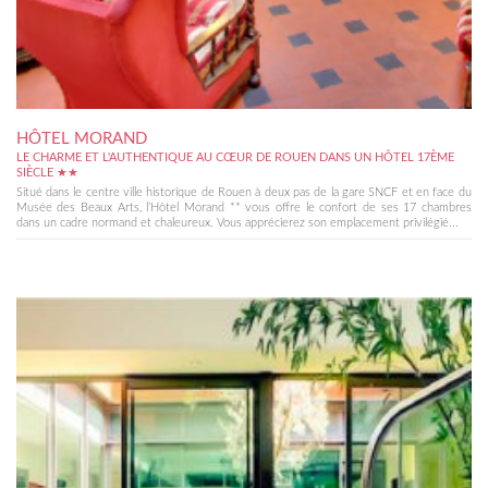
HÔTEL MORAND
LE CHARME ET L'AUTHENTIQUE AU CŒUR DE ROUEN DANS UN HÔTEL 17ÈME
SIÈCLE ★★
Situé dans le centre ville historique de Rouen à deux pas de la gare SNCF et en face du
Musée des Beaux Arts, l’Hôtel Morand ** vous offre le confort de ses 17 chambres
dans un cadre normand et chaleureux. Vous apprécierez son emplacement privilégié...