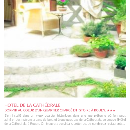
HÔTEL DE LA CATHÉDRALE
DORMIR AU COEUR D'UN QUARTIER CHARGÉ D'HISTOIRE À ROUEN. ★★★
Bien installé dans un vieux quartier historique, dans une rue piétonne où l'on peut
admirer des maisons à pans de bois, et à quelques pas de la Cathédrale, se trouve l'Hôtel
de la Cathédrale, à Rouen. On trouvera aussi dans cette rue, de nombreux restaurants...