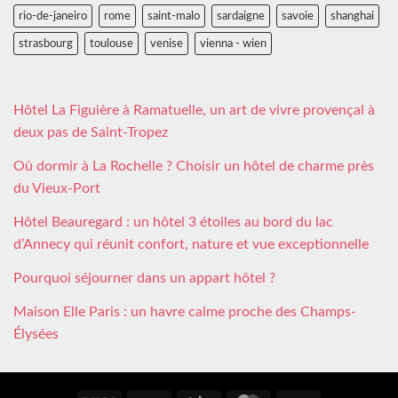
rio-de-janeiro
rome
saint-malo
sardaigne
savoie
shanghai
strasbourg
toulouse
venise
vienna - wien
Hôtel La Figuière à Ramatuelle, un art de vivre provençal à
deux pas de Saint-Tropez
Où dormir à La Rochelle ? Choisir un hôtel de charme près
du Vieux-Port
Hôtel Beauregard : un hôtel 3 étoiles au bord du lac
d’Annecy qui réunit confort, nature et vue exceptionnelle
Pourquoi séjourner dans un appart hôtel ?
Maison Elle Paris : un havre calme proche des Champs-
Élysées