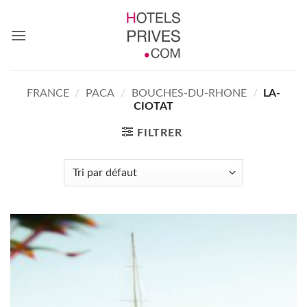
Passer
au
contenu
FRANCE
/
PACA
/
BOUCHES-DU-RHONE
/
LA-
CIOTAT
FILTRER