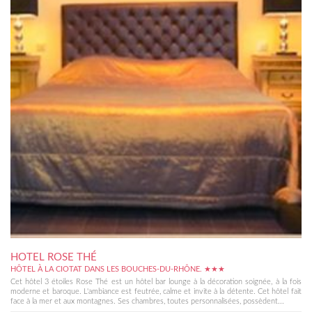
HOTEL ROSE THÉ
HÔTEL À LA CIOTAT DANS LES BOUCHES-DU-RHÔNE. ★★★
Cet hôtel 3 étoiles Rose Thé est un hôtel bar lounge à la décoration soignée, à la fois
moderne et baroque. L'ambiance est feutrée, calme et invite à la détente. Cet hôtel fait
face à la mer et aux montagnes. Ses chambres, toutes personnalisées, possèdent...