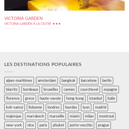
VICTORIA GARDEN
VICTORIA GARDEN À LA CIOTAT ★★★
LES DESTINATIONS POPULAIRES
alpes-maritimes
amsterdam
bangkok
barcelone
berlin
biarritz
bordeaux
bruxelles
cannes
courchevel
espagne
florence
grece
haute-savoie
hong-kong
istanbul
italie
koh-samui
lisbonne
londres
lourdes
lyon
madrid
majorque
marrakech
marseille
miami
milan
montreal
new-york
nice
paris
phuket
porto-vecchio
prague