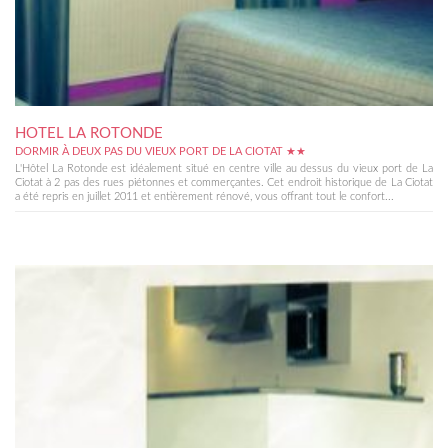
HOTEL LA ROTONDE
DORMIR À DEUX PAS DU VIEUX PORT DE LA CIOTAT ★★
L'Hôtel La Rotonde est idéalement situé en centre ville au dessus du vieux port de La
Ciotat à 2 pas des rues piétonnes et commerçantes. Cet endroit historique de La Ciotat
a été repris en juillet 2011 et entièrement rénové, vous offrant tout le confort...