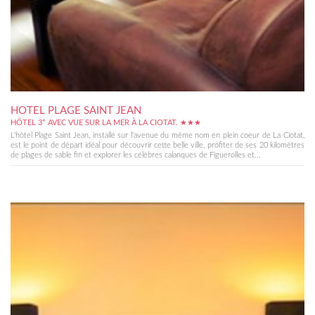
HOTEL PLAGE SAINT JEAN
HÔTEL 3* AVEC VUE SUR LA MER À LA CIOTAT. ★★★
L'hôtel Plage Saint Jean, installé sur l'avenue du même nom en plein coeur de La Ciotat,
est le point de départ idéal pour découvrir cette belle ville, profiter de ses 20 kilomètres
de plages de sable fin et explorer les célèbres calanques de Figuerolles et...