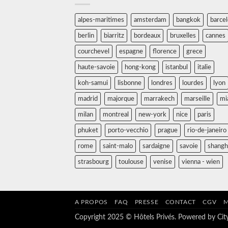
alpes-maritimes
amsterdam
bangkok
barce
berlin
biarritz
bordeaux
bruxelles
cannes
courchevel
espagne
florence
grece
haute-savoie
hong-kong
istanbul
italie
koh-samui
lisbonne
londres
lourdes
lyon
madrid
majorque
marrakech
marseille
mi
milan
montreal
new-york
nice
paris
phuket
porto-vecchio
prague
rio-de-janeiro
rome
saint-malo
sardaigne
savoie
shangh
strasbourg
toulouse
venise
vienna - wien
A PROPOS
FAQ
PRESSE
CONTACT
CGV
M
Copyright 2025 © Hôtels Privés. Powered by
Ci