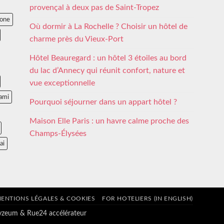
provençal à deux pas de Saint-Tropez
lone
Où dormir à La Rochelle ? Choisir un hôtel de
charme près du Vieux-Port
Hôtel Beauregard : un hôtel 3 étoiles au bord
du lac d’Annecy qui réunit confort, nature et
vue exceptionnelle
ami
Pourquoi séjourner dans un appart hôtel ?
Maison Elle Paris : un havre calme proche des
Champs-Élysées
ai
ENTIONS LÉGALES & COOKIES
FOR HOTELIERS (IN ENGLISH)
tyzeum
&
Rue24 accélérateur