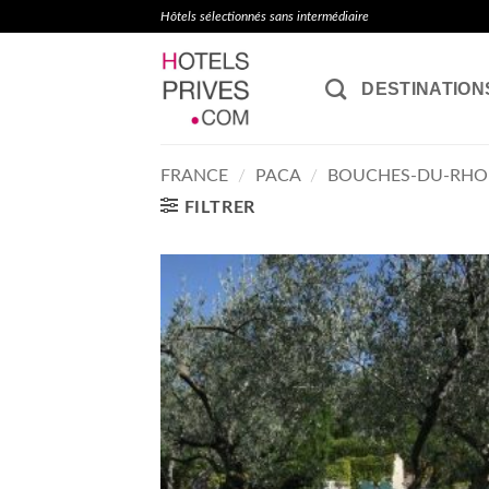
Passer
Hôtels sélectionnés sans intermédiaire
au
contenu
DESTINATION
FRANCE
/
PACA
/
BOUCHES-DU-RHO
FILTRER