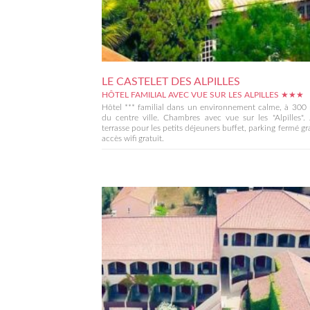
LE CASTELET DES ALPILLES
HÔTEL FAMILIAL AVEC VUE SUR LES ALPILLES ★★★
Hôtel *** familial dans un environnement calme, à 300
du centre ville. Chambres avec vue sur les "Alpilles". 
terrasse pour les petits déjeuners buffet, parking fermé gra
accès wifi gratuit.