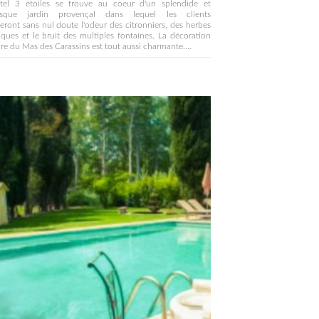
tel 3 étoiles se trouve au coeur d'un splendide et
esque jardin provençal dans lequel les clients
eront sans nul doute l'odeur des citronniers, des herbes
ques et le bruit des multiples fontaines. La décoration
ure du Mas des Carassins est tout aussi charmante....