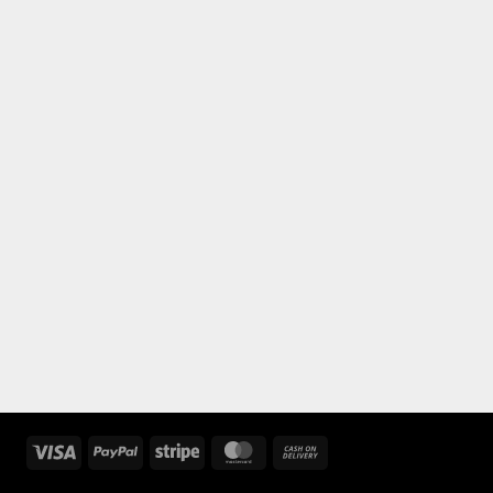
Visa
PayPal
Stripe
MasterCard
Cash
On