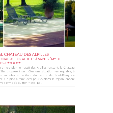
L CHATEAU DES ALPILLES
 CHATEAU DES ALPILLES À SAINT-RÉMY-DE-
ENCE ★★★★★
 arrière-plan le massif des Alpilles naissant, le Château
illes propose à ses hôtes une situation remarquable, à
es minutes en voiture du centre de Saint-Rémy de
e. Un pied-à-terre idéal pour explorer la région, encore
avoir envie de quitter l'hôtel. Le...