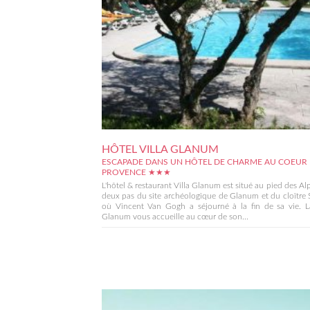
HÔTEL VILLA GLANUM
ESCAPADE DANS UN HÔTEL DE CHARME AU COEUR 
PROVENCE ★★★
L'hôtel & restaurant Villa Glanum est situé au pied des Alpi
deux pas du site archéologique de Glanum et du cloître 
où Vincent Van Gogh a séjourné à la fin de sa vie. La
Glanum vous accueille au cœur de son...