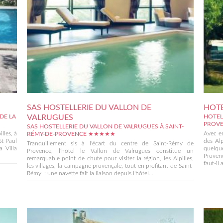
SAS HOSTELLERIE DU VALLON DE
HOTE
VALRUGUES
DE LA
HOTEL
PROV
SAS HOSTELLERIE DU VALLON DE VALRUGUES À SAINT-
lles, à
Avec en
RÉMY-DE-PROVENCE ★★★★★
St Paul
des Alp
Tranquillement sis à l'écart du centre de Saint-Rémy de
 Villa
quelqu
Provence, l'hôtel le Vallon de Valrugues constitue un
Provenc
remarquable point de chute pour visiter la région, les Alpilles,
faut-il 
les villages, la campagne provençale, tout en profitant de Saint-
Rémy : une navette fait la liaison depuis l'hôtel...