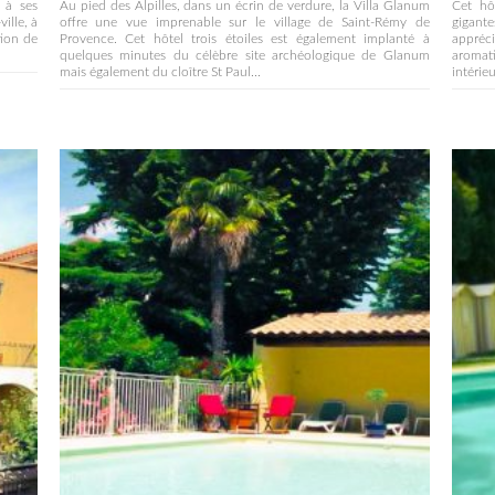
e à ses
Au pied des Alpilles, dans un écrin de verdure, la Villa Glanum
Cet hô
ille, à
offre une vue imprenable sur le village de Saint-Rémy de
gigant
tion de
Provence. Cet hôtel trois étoiles est également implanté à
appréci
quelques minutes du célèbre site archéologique de Glanum
aromati
mais également du cloître St Paul...
intérie