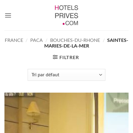
Passer
au
contenu
FRANCE
/
PACA
/
BOUCHES-DU-RHONE
/
SAINTES-
MARIES-DE-LA-MER
FILTRER