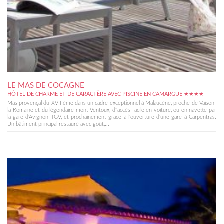
LE MAS DE COCAGNE
HÔTEL DE CHARME ET DE CARACTÈRE AVEC PISCINE EN CAMARGUE ★★★★
Mas provençal du XVIIIème dans un cadre exceptionnel à Malaucène, proche de Vaison-
la-Romaine et du légendaire mont Ventoux, d''accès facile en voiture, ou en navette par
la gare d'Avignon TGV, et prochainement grâce à l'ouverture d'une gare à Carpentras.
Un bâtiment principal restauré avec goût,...