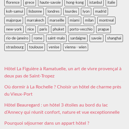
florence
grece
haute-savoie
hong-kong
istanbul
italie
koh-samui
lisbonne
londres
lourdes
lyon
madrid
majorque
marrakech
marseille
miami
milan
montreal
new-york
nice
paris
phuket
porto-vecchio
prague
rio-de-janeiro
rome
saint-malo
sardaigne
savoie
shanghai
strasbourg
toulouse
venise
vienna - wien
Hôtel La Figuière à Ramatuelle, un art de vivre provençal à
deux pas de Saint-Tropez
Où dormir à La Rochelle ? Choisir un hôtel de charme près
du Vieux-Port
Hôtel Beauregard : un hôtel 3 étoiles au bord du lac
d’Annecy qui réunit confort, nature et vue exceptionnelle
Pourquoi séjourner dans un appart hôtel ?