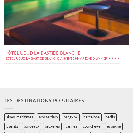
HÔTEL UBUD LA BASTIDE BLANCHE
HÔTEL UBUD LA BASTIDE BLANCHE À SAINTES-MARIES-DE-LA-MER ★★★★
LES DESTINATIONS POPULAIRES
alpes-maritimes
amsterdam
bangkok
barcelone
berlin
biarritz
bordeaux
bruxelles
cannes
courchevel
espagne