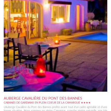
AUBERGE CAVALIÈRE DU PONT DES BANNES
CABANES DE GARDIANS EN PLEIN COEUR DE LA CAMARGUE ★★★★
L'Auberge Cavalière du Pont des Bannes profite avant tout d'un cadre agréable et d'une
bonne situation. Nous sommes en pleine Camargue, superbe région naturelle, non loin