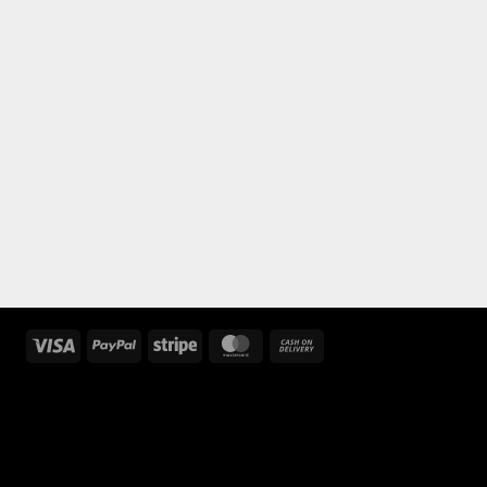
Visa
PayPal
Stripe
MasterCard
Cash
On
Delivery