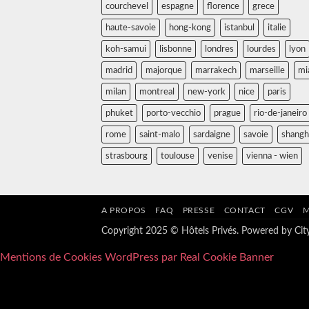
courchevel
espagne
florence
grece
haute-savoie
hong-kong
istanbul
italie
koh-samui
lisbonne
londres
lourdes
lyon
madrid
majorque
marrakech
marseille
mi
milan
montreal
new-york
nice
paris
phuket
porto-vecchio
prague
rio-de-janeiro
rome
saint-malo
sardaigne
savoie
shangh
strasbourg
toulouse
venise
vienna - wien
A PROPOS
FAQ
PRESSE
CONTACT
CGV
M
Copyright 2025 © Hôtels Privés. Powered by
Ci
Mentions de Cookies WordPress par Real Cookie Banner