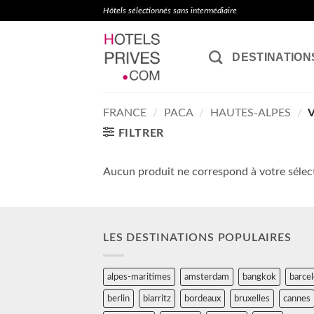
Passer
Hôtels sélectionnés sans intermédiaire
au
contenu
DESTINATION
FRANCE
/
PACA
/
HAUTES-ALPES
/
V
FILTRER
Aucun produit ne correspond à votre sélec
LES DESTINATIONS POPULAIRES
alpes-maritimes
amsterdam
bangkok
barce
berlin
biarritz
bordeaux
bruxelles
cannes