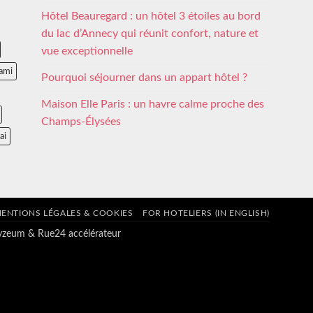
Hôtel Beauregard : un hôtel 3 étoiles au bord
du lac d’Annecy qui réunit confort, nature et
vue exceptionnelle
ami
Pourquoi séjourner dans un appart hôtel ?
Maison Elle Paris : un havre calme proche des
Champs-Élysées
ai
ENTIONS LÉGALES & COOKIES
FOR HOTELIERS (IN ENGLISH)
tyzeum
&
Rue24 accélérateur