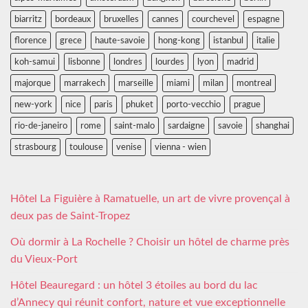
biarritz
bordeaux
bruxelles
cannes
courchevel
espagne
florence
grece
haute-savoie
hong-kong
istanbul
italie
koh-samui
lisbonne
londres
lourdes
lyon
madrid
majorque
marrakech
marseille
miami
milan
montreal
new-york
nice
paris
phuket
porto-vecchio
prague
rio-de-janeiro
rome
saint-malo
sardaigne
savoie
shanghai
strasbourg
toulouse
venise
vienna - wien
Hôtel La Figuière à Ramatuelle, un art de vivre provençal à
deux pas de Saint-Tropez
Où dormir à La Rochelle ? Choisir un hôtel de charme près
du Vieux-Port
Hôtel Beauregard : un hôtel 3 étoiles au bord du lac
d’Annecy qui réunit confort, nature et vue exceptionnelle