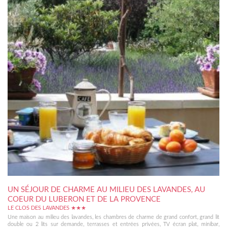
UN SÉJOUR DE CHARME AU MILIEU DES LAVANDES, AU
COEUR DU LUBERON ET DE LA PROVENCE
LE CLOS DES LAVANDES ★★★
Une maison au milieu des lavandes, les chambres de charme de grand confort, grand lit
double ou 2 lits sur demande, terrasses et entrées privées, TV écran plat, minibar,