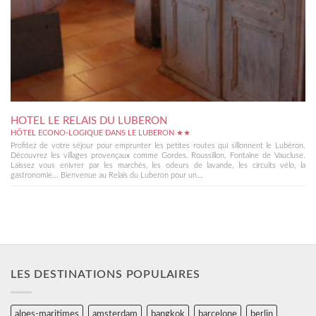
HOTEL LE RELAIS DU LUBERON
HÔTEL ECONO-LOGIQUE DANS LE LUBERON ★★
Profitez de votre séjour pour emprunter les petites routes qui sillonnent le Lubéron.
Découvrez les villages provençaux comme Gordes, Roussillon, Fontaine de Vaucluse.
Laissez vous enivrer par les marchés, les odeurs de lavande, les circuits vélo, la
gastronomie... Bienvenue au Relais du Luberon pour un...
LES DESTINATIONS POPULAIRES
alpes-maritimes
amsterdam
bangkok
barcelone
berlin