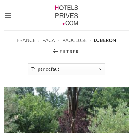
Passer
au
contenu
FRANCE
/
PACA
/
VAUCLUSE
/
LUBERON
FILTRER