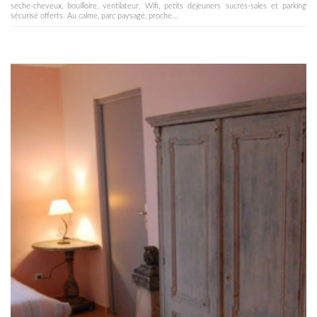
sèche-cheveux, bouilloire, ventilateur. Wifi, petits déjeuners sucrés-salés et parking
sécurisé offerts. Au calme, parc paysagé, proche...