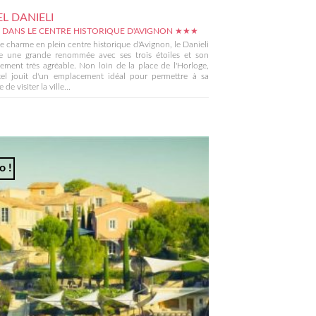
L DANIELI
 DANS LE CENTRE HISTORIQUE D'AVIGNON ★★★
e charme en plein centre historique d'Avignon, le Danieli
e une grande renommée avec ses trois étoiles et son
sement très agréable. Non loin de la place de l'Horloge,
tel jouit d'un emplacement idéal pour permettre à sa
 de visiter la ville...
o !