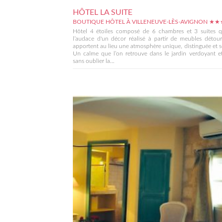
HÔTEL LA SUITE
BOUTIQUE HÔTEL À VILLENEUVE-LÈS-AVIGNON ★
Hôtel 4 étoiles composé de 6 chambres et 3 suites q
l’audace d'un décor réalisé à partir de meubles détou
apportent au lieu une atmosphère unique, distinguée et s
Un calme que l’on retrouve dans le jardin verdoyant et
sans oublier la...