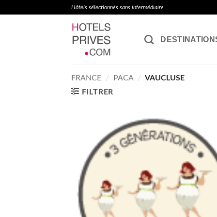
Passer
Hôtels sélectionnés sans intermédiaire
au
contenu
DESTINATION
FRANCE
/
PACA
/
VAUCLUSE
FILTRER