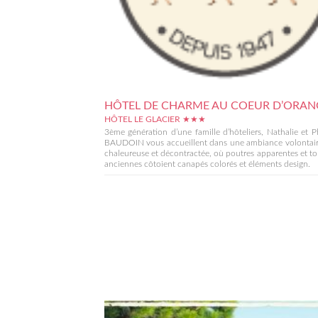
HÔTEL DE CHARME AU COEUR D’ORAN
HÔTEL LE GLACIER ★★★
3ème génération d’une famille d’hôteliers, Nathalie et P
BAUDOIN vous accueillent dans une ambiance volontai
chaleureuse et décontractée, où poutres apparentes et t
anciennes côtoient canapés colorés et éléments design.