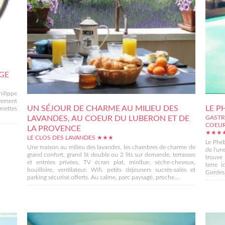
GE
hilippe
rement
UN SÉJOUR DE CHARME AU MILIEU DES
LE P
omettes
LAVANDES, AU COEUR DU LUBERON ET DE
GASTR
COEUR
LA PROVENCE
★★★
LE CLOS DES LAVANDES ★★★
Le Phéb
Une maison au milieu des lavandes, les chambres de charme de
de l'un
grand confort, grand lit double ou 2 lits sur demande, terrasses
trouve 
et entrées privées, TV écran plat, minibar, sèche-cheveux,
terre i
bouilloire, ventilateur. Wifi, petits déjeuners sucrés-salés et
Gordes, 
parking sécurisé offerts. Au calme, parc paysagé, proche...