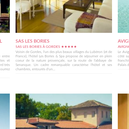
L
SAS LES BORIES
AVI
SAS LES BORIES À GORDES ★★★★★
AVIGN
Voisin de Gordes, l'un des plus beaux villages du Lubéron (et de
Le Avi
 entre
France), l'hôtel Les Bories & Spa propose de séjourner en plein
côté s
tes et
coeur de la nature provençale, sur la route de l'abbaye de
franchi
rd très
Senanque. Un cadre remarquable caractérise l'hôtel et ses
Palais d
pourrez
chambres, entourés d'un...