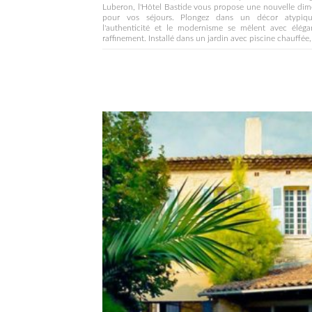
Luberon, l'Hôtel Bastide vous propose une nouvelle di
pour vos séjours. Plongez dans un décor atypiq
l'authenticité et le modernisme se mêlent avec éléga
raffinement. Installé dans un jardin avec piscine chauffée, 