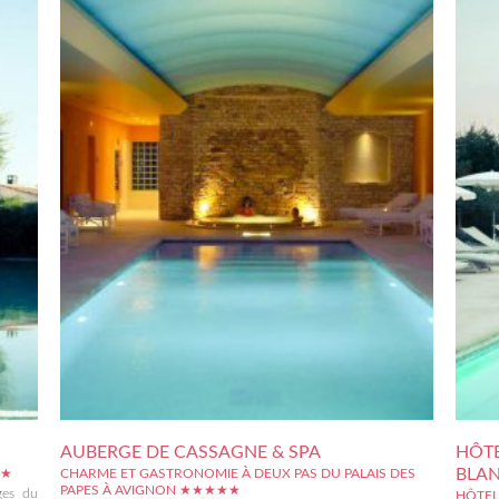
AUBERGE DE CASSAGNE & SPA
HÔTE
BLA
★★
CHARME ET GASTRONOMIE À DEUX PAS DU PALAIS DES
PAPES À AVIGNON ★★★★★
ges du
HÔTEL