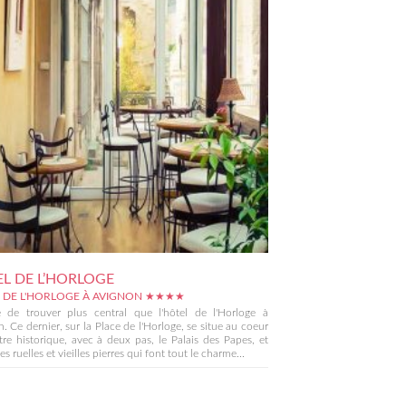
L DE L’HORLOGE
 DE L'HORLOGE À AVIGNON ★★★★
le de trouver plus central que l'hôtel de l'Horloge à
. Ce dernier, sur la Place de l'Horloge, se situe au coeur
re historique, avec à deux pas, le Palais des Papes, et
es ruelles et vieilles pierres qui font tout le charme...