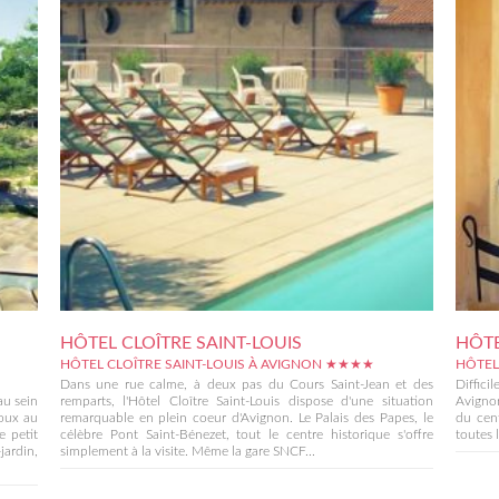
HÔTEL CLOÎTRE SAINT-LOUIS
HÔTE
HÔTEL CLOÎTRE SAINT-LOUIS À AVIGNON ★★★★
HÔTEL
Dans une rue calme, à deux pas du Cours Saint-Jean et des
Diffici
au sein
remparts, l'Hôtel Cloître Saint-Louis dispose d'une situation
Avignon
toux au
remarquable en plein coeur d'Avignon. Le Palais des Papes, le
du cent
e petit
célèbre Pont Saint-Bénezet, tout le centre historique s'offre
toutes l
jardin,
simplement à la visite. Même la gare SNCF...