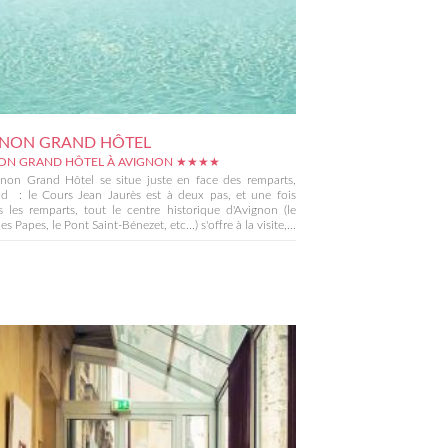
GNON GRAND HÔTEL
ON GRAND HÔTEL À AVIGNON ★★★★
gnon Grand Hôtel se situe juste en face des remparts,
ud : le Cours Jean Jaurès est à deux pas, et une fois
s les remparts, tout le centre historique d'Avignon (le
es Papes, le Pont Saint-Bénezet, etc...) s'offre à la visite,...