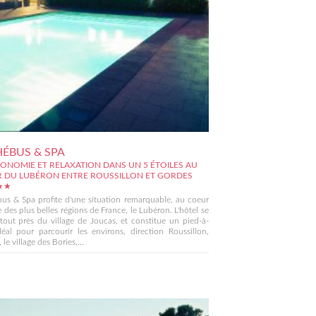
HÉBUS & SPA
ONOMIE ET RELAXATION DANS UN 5 ÉTOILES AU
 DU LUBÉRON ENTRE ROUSSILLON ET GORDES
★★
us & Spa profite d'une situation remarquable, au coeur
e des plus belles régions de France, le Lubéron. L'hôtel se
tout près du village de Joucas, et constitue un pied-à-
déal pour parcourir les environs, direction Roussillon,
le village des Bories,...