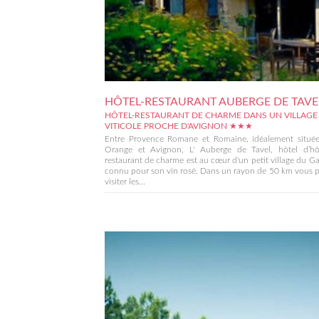
HÔTEL-RESTAURANT AUBERGE DE TAVE
HÔTEL-RESTAURANT DE CHARME DANS UN VILLAGE
VITICOLE PROCHE D'AVIGNON ★★★
Entre Provence Romane et Romaine, idéalement située
Orange et Avignon, L' Auberge de Tavel, hôtel d’hô
restaurant de charme est au cœur d'un petit village du Ga
connu pour son vin rosé. Dans un rayon de 50 km vous 
visiter les...