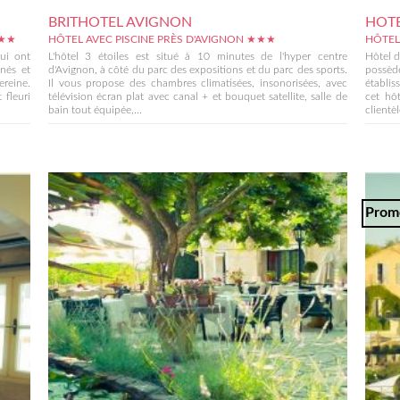
BRITHOTEL AVIGNON
HOTE
★★★
HÔTEL AVEC PISCINE PRÈS D'AVIGNON ★★★
HÔTEL
ui ont
L'hôtel 3 étoiles est situé à 10 minutes de l'hyper centre
Hôtel d
rnés et
d'Avignon, à côté du parc des expositions et du parc des sports.
possèd
ereine.
Il vous propose des chambres climatisées, insonorisées, avec
établis
 fleuri
télévision écran plat avec canal + et bouquet satellite, salle de
cet hô
bain tout équipée,...
clientèle
Prom