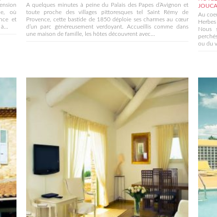
mension
A quelques minutes à peine du Palais des Papes d’Avignon et
JOUC
ue, où
toute proche des villages pittoresques tel Saint Rémy de
Au coeu
nce et
Provence, cette bastide de 1850 déploie ses charmes au cœur
Herbes
à...
d’un parc généreusement verdoyant. Accueillis comme dans
Nous s
une maison de famille, les hôtes découvrent avec...
perchés
ou du vi