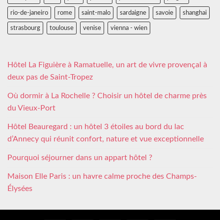
rio-de-janeiro
rome
saint-malo
sardaigne
savoie
shanghai
strasbourg
toulouse
venise
vienna - wien
Hôtel La Figuière à Ramatuelle, un art de vivre provençal à
deux pas de Saint-Tropez
Où dormir à La Rochelle ? Choisir un hôtel de charme près
du Vieux-Port
Hôtel Beauregard : un hôtel 3 étoiles au bord du lac
d’Annecy qui réunit confort, nature et vue exceptionnelle
Pourquoi séjourner dans un appart hôtel ?
Maison Elle Paris : un havre calme proche des Champs-
Élysées