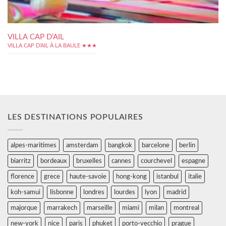
VILLA CAP D’AIL
VILLA CAP D'AIL À LA BAULE ★★★
LES DESTINATIONS POPULAIRES
alpes-maritimes
amsterdam
bangkok
barcelone
berlin
biarritz
bordeaux
bruxelles
cannes
courchevel
espagne
florence
grece
haute-savoie
hong-kong
istanbul
italie
koh-samui
lisbonne
londres
lourdes
lyon
madrid
majorque
marrakech
marseille
miami
milan
montreal
new-york
nice
paris
phuket
porto-vecchio
prague