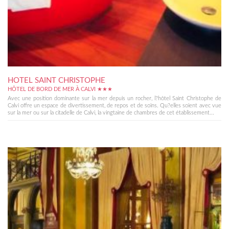
HOTEL SAINT CHRISTOPHE
HÔTEL DE BORD DE MER À CALVI ★★★
Avec une position dominante sur la mer depuis un rocher, l?hôtel Saint Christophe de
Calvi offre un espace de divertissement, de repos et de soins. Qu?elles soient avec vue
sur la mer ou sur la citadelle de Calvi, la vingtaine de chambres de cet établissement...