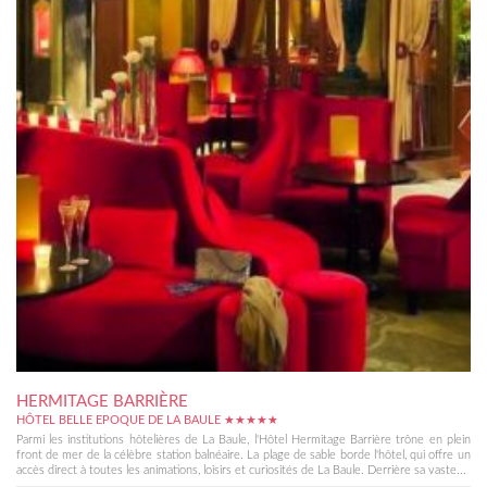
HERMITAGE BARRIÈRE
HÔTEL BELLE EPOQUE DE LA BAULE ★★★★★
Parmi les institutions hôtelières de La Baule, l'Hôtel Hermitage Barrière trône en plein
front de mer de la célèbre station balnéaire. La plage de sable borde l'hôtel, qui offre un
accès direct à toutes les animations, loisirs et curiosités de La Baule. Derrière sa vaste...