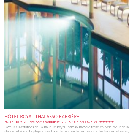
HÔTEL ROYAL THALASSO BARRIÈRE
HÔTEL ROYAL THALASSO BARRIÈRE À LA BAULE-ESCOUBLAC ★★★★★
Parmi les institutions de La Baule, le Royal Thalasso Barrière trône en plein coeur de la
station balnéaire. La plage et ses loisirs, le centre-ville, les restos et les bonnes adresses,