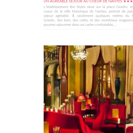
UN AGRÉABLE SÉJOUR AU COEUR DE NANTES ★★★
L?établissement Ibis Styles situé sur la place Graslin, e
coeur de la ville historique de Nantes, permet de pas
séjour agréable. À seulement quelques mètres du t
Graslin, des bars, des cafés, et des nombreux magasin
pourrez séjourner dans un cadre confortable,...