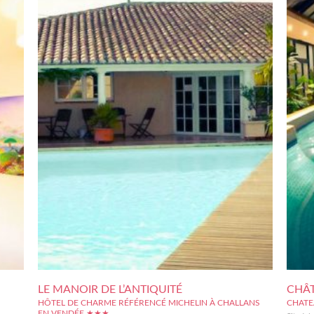
LE MANOIR DE L’ANTIQUITÉ
CHÂT
HÔTEL DE CHARME RÉFÉRENCÉ MICHELIN À CHALLANS
CHATE
EN VENDÉE ★★★