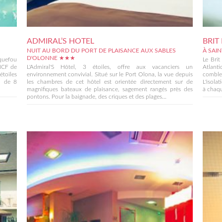
ADMIRAL’S HOTEL
BRIT
NUIT AU BORD DU PORT DE PLAISANCE AUX SABLES
À SAI
D'OLONNE ★★★
rquefou
Le Brit
SNCF de
L'Admiral'S Hôtel, 3 étoiles, offre aux vacanciers un
Atlant
étoiles
environnement convivial. Situé sur le Port Olona, la vue depuis
combler
, de 8
les chambres de cet hôtel est orientée directement sur de
L'isola
magnifiques bateaux de plaisance, sagement rangés près des
à chaqu
pontons. Pour la baignade, des criques et des plages...