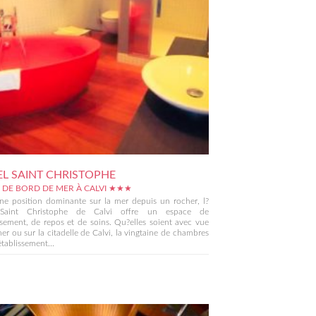
L SAINT CHRISTOPHE
 DE BORD DE MER À CALVI ★★★
ne position dominante sur la mer depuis un rocher, l?
 Saint Christophe de Calvi offre un espace de
ssement, de repos et de soins. Qu?elles soient avec vue
mer ou sur la citadelle de Calvi, la vingtaine de chambres
établissement...