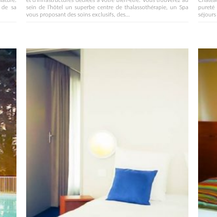
ature.
et d’infrastructures dédiées à votre bien-être. Vous trouverez au
Château
e de sa
sein de l’hôtel un superbe centre de thalassothérapie, un Spa
pureté
vous proposant des soins exclusifs, des...
séjours