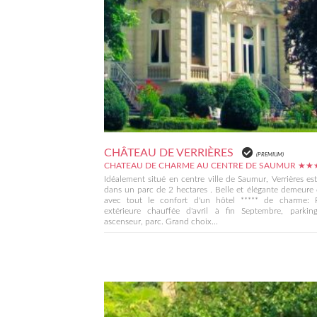
CHÂTEAU DE VERRIÈRES
(PREMIUM)
CHATEAU DE CHARME AU CENTRE DE SAUMUR ★
Idéalement situé en centre ville de Saumur, Verrières es
dans un parc de 2 hectares . Belle et élégante demeure
avec tout le confort d'un hôtel ***** de charme: P
extérieure chauffée d'avril à fin Septembre, parking
ascenseur, parc. Grand choix...