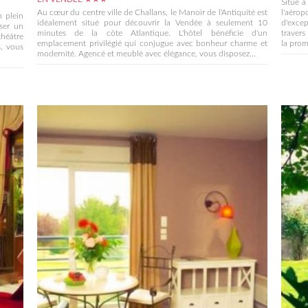
Situé 
Au cœur du centre ville de Challans, le Manoir de l'Antiquité est
l'aéro
n plein
idéalement situé pour découvrir la Vendée à seulement 10
d'excep
ser un
minutes de la côte Atlantique. L'hôtel bénéficie d'un
travers
héâtre
emplacement privilégié qui conjugue avec bonheur charme et
la prom
s, vous
modernité. Agencé et meublé avec élégance, vous disposez...