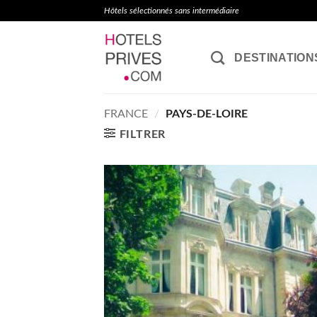
Passer
Hôtels sélectionnés sans intermédiaire
au
contenu
DESTINATION
FRANCE
/
PAYS-DE-LOIRE
FILTRER