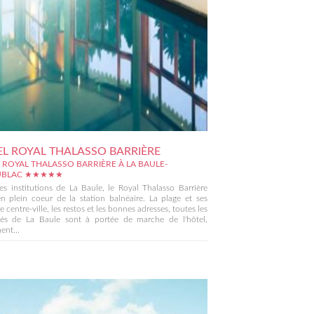
L ROYAL THALASSO BARRIÈRE
 ROYAL THALASSO BARRIÈRE À LA BAULE-
UBLAC ★★★★★
es institutions de La Baule, le Royal Thalasso Barrière
n plein coeur de la station balnéaire. La plage et ses
 le centre-ville, les restos et les bonnes adresses, toutes les
ités de La Baule sont à portée de marche de l'hôtel,
ent...