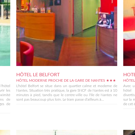
HÔTEL LE BELFORT
HOTE
HÔTEL MODERNE PROCHE DE LA GARE DE NANTES ★★★
HÔTEL
l'hôtel
L'hôtel Belfort se situe dans un quartier calme et moderne de
Avec u
rir les
Nantes. Situation très pratique, la gare SNCF de Nantes est à 10
hôtel
ximité
minutes à pied, tandis que le centre-ville ou l'île de Nantes ne
diverti
ons de
sont pas beaucoup plus loin. Le tram passe d'ailleurs à...
sur la 
ges de
de cet 