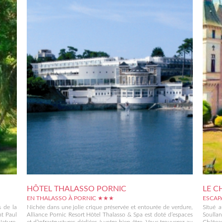
HÔTEL THALASSO PORNIC
LE C
EN THALASSO À PORNIC ★★★
ESCAP
s de la
Nichée dans une jolie crique préservée et entourée de verdure,
Situé 
nt Paul
Alliance Pornic Resort Hôtel Thalasso & Spa est doté d’espaces
Soullan