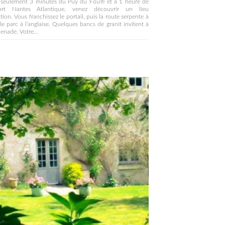
à seulement 3 minutes du Puy du Fou® et à 1 heure de
port Nantes Atlantique, venez découvrir un lieu
tion. Vous franchissez le portail, puis la route serpente à
 le parc à l’anglaise. Quelques bancs de granit invitent à
enade. Votre...