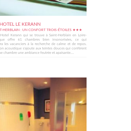
 HOTEL LE KERANN
NT-HERBLAIN : UN CONFORT TROIS-ÉTOILES ★★★
 Hotel Kerann qui se trouve à Saint-Herblain en Loire-
ique offre 61 chambres bien insonorisées, ce qui
a les vacanciers à la recherche de calme et de repos.
tion acoustique s'ajoute aux teintes douces qui confèrent
e chambre une ambiance feutrée et apaisante....