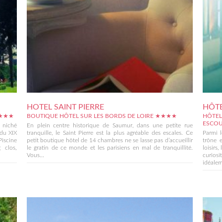
HOTEL SAINT PIERRE
HÔTE
★★★★
BOUTIQUE HÔTEL SUR LES BORDS DE LOIRE ★★★★
HÔTEL
ESCO
t niché
En plein centre historique de Saumur, dans une petite rue
 du XIX
tranquille, le Saint Pierre est la plus agréable des escales. Ce
Parmi l
iscine
petit boutique hôtel de 14 chambres ne se lasse pas d’accueillir
trône e
 clos,
le gratin de ce monde et les parisiens en mal de tranquillité.
loisirs,
Vous...
curios
idéalem