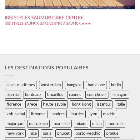
IBIS STYLES SAUMUR GARE CENTRE
IBIS STYLES SAUMUR GARE CENTRE À SAUMUR ★★★
LES DESTINATIONS POPULAIRES
alpes-maritimes
amsterdam
bangkok
barcelone
berlin
biarritz
bordeaux
bruxelles
cannes
courchevel
espagne
florence
grece
haute-savoie
hong-kong
istanbul
italie
koh-samui
lisbonne
londres
lourdes
lyon
madrid
majorque
marrakech
marseille
miami
milan
montreal
new-york
nice
paris
phuket
porto-vecchio
prague