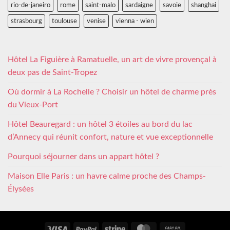
rio-de-janeiro
rome
saint-malo
sardaigne
savoie
shanghai
strasbourg
toulouse
venise
vienna - wien
Hôtel La Figuière à Ramatuelle, un art de vivre provençal à
deux pas de Saint-Tropez
Où dormir à La Rochelle ? Choisir un hôtel de charme près
du Vieux-Port
Hôtel Beauregard : un hôtel 3 étoiles au bord du lac
d’Annecy qui réunit confort, nature et vue exceptionnelle
Pourquoi séjourner dans un appart hôtel ?
Maison Elle Paris : un havre calme proche des Champs-
Élysées
Visa
PayPal
Stripe
MasterCard
Cash