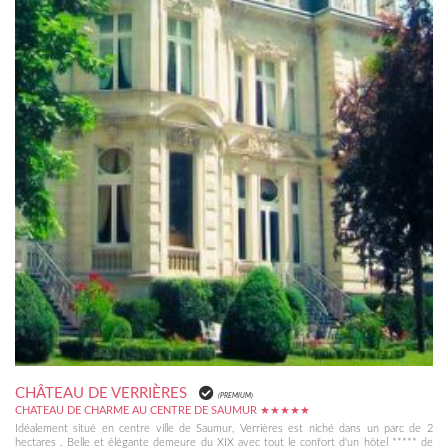
CHÂTEAU DE VERRIÈRES
(PREMIUM)
CHATEAU DE CHARME AU CENTRE DE SAUMUR ★★★★★
Idéalement situé en centre ville de Saumur, Verrières est niché dans un parc de 2
hectares . Belle et élégante demeure du XIX avec tout le confort d'un hôtel ***** de