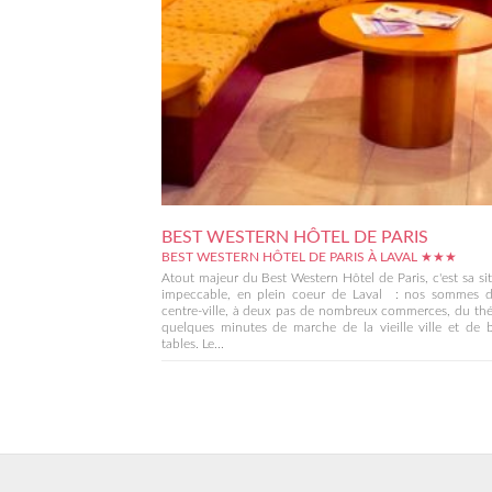
BEST WESTERN HÔTEL DE PARIS
BEST WESTERN HÔTEL DE PARIS À LAVAL ★★★
Atout majeur du Best Western Hôtel de Paris, c'est sa si
impeccable, en plein coeur de Laval : nos sommes d
centre-ville, à deux pas de nombreux commerces, du thé
quelques minutes de marche de la vieille ville et de 
tables. Le...