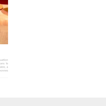
tuation
ans le
âtre, à
bonnes