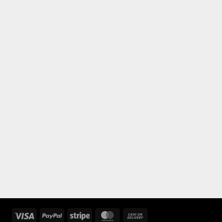
Visa
PayPal
Stripe
MasterCard
Cash