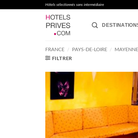
Passer
Hôtels sélectionnés sans intermédiaire
au
contenu
DESTINATION
FRANCE
/
PAYS-DE-LOIRE
/
MAYENN
FILTRER