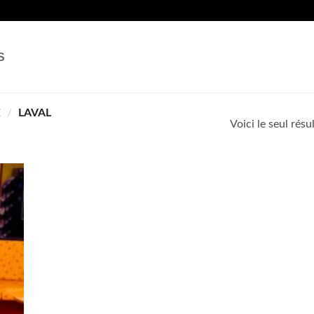
S
E
/
LAVAL
Voici le seul résu