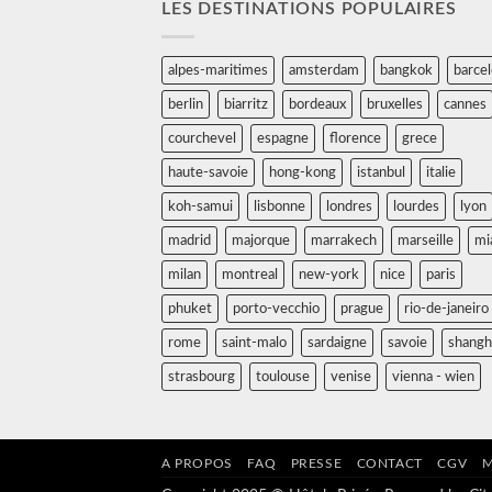
LES DESTINATIONS POPULAIRES
alpes-maritimes
amsterdam
bangkok
barce
berlin
biarritz
bordeaux
bruxelles
cannes
courchevel
espagne
florence
grece
haute-savoie
hong-kong
istanbul
italie
koh-samui
lisbonne
londres
lourdes
lyon
madrid
majorque
marrakech
marseille
mi
milan
montreal
new-york
nice
paris
phuket
porto-vecchio
prague
rio-de-janeiro
rome
saint-malo
sardaigne
savoie
shangh
strasbourg
toulouse
venise
vienna - wien
A PROPOS
FAQ
PRESSE
CONTACT
CGV
M