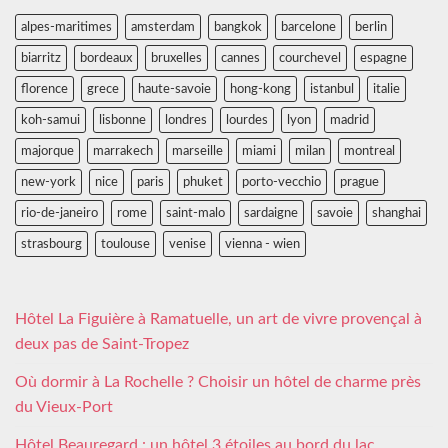
alpes-maritimes
amsterdam
bangkok
barcelone
berlin
biarritz
bordeaux
bruxelles
cannes
courchevel
espagne
florence
grece
haute-savoie
hong-kong
istanbul
italie
koh-samui
lisbonne
londres
lourdes
lyon
madrid
majorque
marrakech
marseille
miami
milan
montreal
new-york
nice
paris
phuket
porto-vecchio
prague
rio-de-janeiro
rome
saint-malo
sardaigne
savoie
shanghai
strasbourg
toulouse
venise
vienna - wien
Hôtel La Figuière à Ramatuelle, un art de vivre provençal à
deux pas de Saint-Tropez
Où dormir à La Rochelle ? Choisir un hôtel de charme près
du Vieux-Port
Hôtel Beauregard : un hôtel 3 étoiles au bord du lac