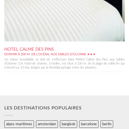
HOTEL CALME DES PINS
DORMIR À 200 M. DE L'OCÉAN, AUX SABLES-D'OLONNE ★★★
Un séjour inoubliable se doit de s'effectuer dans l'Hôtel Calme des Pins, aux Sables
d'Olonne. Cet hôtel de charme, 3 étoiles, est situé à 150 m. de la plage de sable fin qui
s'étend sur 3,5 km, longée par le Remblai partagé entre les adeptes...
LES DESTINATIONS POPULAIRES
alpes-maritimes
amsterdam
bangkok
barcelone
berlin