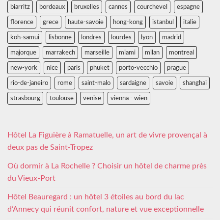
biarritz
bordeaux
bruxelles
cannes
courchevel
espagne
florence
grece
haute-savoie
hong-kong
istanbul
italie
koh-samui
lisbonne
londres
lourdes
lyon
madrid
majorque
marrakech
marseille
miami
milan
montreal
new-york
nice
paris
phuket
porto-vecchio
prague
rio-de-janeiro
rome
saint-malo
sardaigne
savoie
shanghai
strasbourg
toulouse
venise
vienna - wien
Hôtel La Figuière à Ramatuelle, un art de vivre provençal à
deux pas de Saint-Tropez
Où dormir à La Rochelle ? Choisir un hôtel de charme près
du Vieux-Port
Hôtel Beauregard : un hôtel 3 étoiles au bord du lac
d’Annecy qui réunit confort, nature et vue exceptionnelle