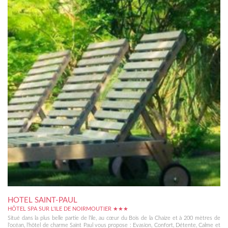
HOTEL SAINT-PAUL
HÔTEL SPA SUR L'ILE DE NOIRMOUTIER ★★★
Situé dans la plus belle partie de l’île, au cœur du Bois de la Chaize et à 200 mètres de
l’océan, l’hôtel de charme Saint Paul vous propose : Evasion, Confort, Détente, Calme et