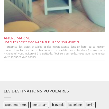
ANCRE MARINE
HÔTEL RÉSIDENCE AVEC JARDIN SUR L'ÎLE DE NOIRMOUTIER
A proximité des pistes cyclables et des marais salants, dans un hôtel où se marient
charme et confort, le calme et l'ambiance cosy des différentes chambres (certaines avec
kitchenette) vous inviteront à la quiétude. Tout sera au rendez-vous pour agrémenter
votre séjour et vous donner...
LES DESTINATIONS POPULAIRES
alpes-maritimes
amsterdam
bangkok
barcelone
berlin