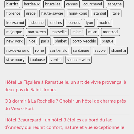
biarritz
bordeaux
bruxelles
cannes
courchevel
espagne
florence
grece
haute-savoie
hong-kong
istanbul
italie
koh-samui
lisbonne
londres
lourdes
lyon
madrid
majorque
marrakech
marseille
miami
milan
montreal
new-york
nice
paris
phuket
porto-vecchio
prague
rio-de-janeiro
rome
saint-malo
sardaigne
savoie
shanghai
strasbourg
toulouse
venise
vienna - wien
Hôtel La Figuière à Ramatuelle, un art de vivre provençal à
deux pas de Saint-Tropez
Où dormir à La Rochelle ? Choisir un hôtel de charme près
du Vieux-Port
Hôtel Beauregard : un hôtel 3 étoiles au bord du lac
d’Annecy qui réunit confort, nature et vue exceptionnelle