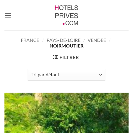
Passer
au
contenu
FRANCE
/
PAYS-DE-LOIRE
/
VENDEE
/
NOIRMOUTIER
FILTRER