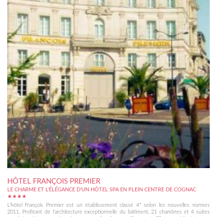
HÔTEL FRANÇOIS PREMIER
LE CHARME ET L'ÉLÉGANCE D'UN HÔTEL SPA EN PLEIN CENTRE DE COGNAC
★★★★
L’hôtel François Premier est un établissement classé 4* selon les nouvelles normes
2011. Profitant de l’architecture exceptionnelle du bâtiment, 21 chambres et 4 suites