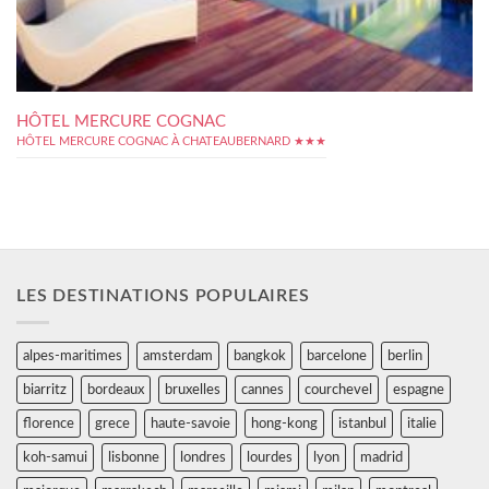
HÔTEL MERCURE COGNAC
HÔTEL MERCURE COGNAC À CHATEAUBERNARD ★★★
LES DESTINATIONS POPULAIRES
alpes-maritimes
amsterdam
bangkok
barcelone
berlin
biarritz
bordeaux
bruxelles
cannes
courchevel
espagne
florence
grece
haute-savoie
hong-kong
istanbul
italie
koh-samui
lisbonne
londres
lourdes
lyon
madrid