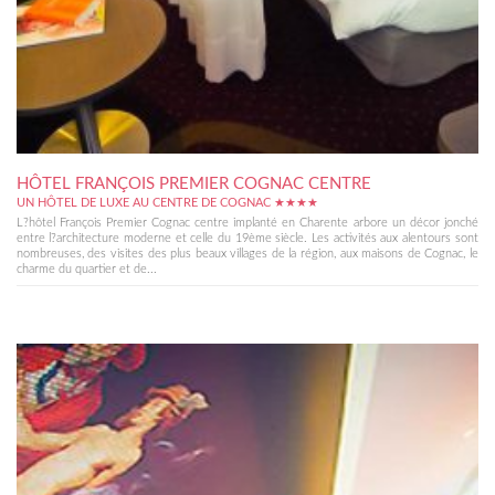
HÔTEL FRANÇOIS PREMIER COGNAC CENTRE
UN HÔTEL DE LUXE AU CENTRE DE COGNAC ★★★★
L?hôtel François Premier Cognac centre implanté en Charente arbore un décor jonché
entre l?architecture moderne et celle du 19ème siècle. Les activités aux alentours sont
nombreuses, des visites des plus beaux villages de la région, aux maisons de Cognac, le
charme du quartier et de...