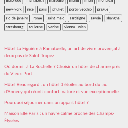
majorque
marrakech
marseille
miami
milan
montreal
new-york
nice
paris
phuket
porto-vecchio
prague
rio-de-janeiro
rome
saint-malo
sardaigne
savoie
shanghai
strasbourg
toulouse
venise
vienna - wien
Hôtel La Figuière à Ramatuelle, un art de vivre provençal à
deux pas de Saint-Tropez
Où dormir à La Rochelle ? Choisir un hôtel de charme près
du Vieux-Port
Hôtel Beauregard : un hôtel 3 étoiles au bord du lac
d’Annecy qui réunit confort, nature et vue exceptionnelle
Pourquoi séjourner dans un appart hôtel ?
Maison Elle Paris : un havre calme proche des Champs-
Élysées