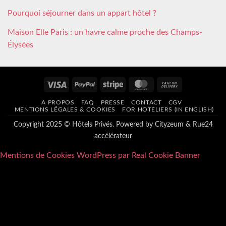
Pourquoi séjourner dans un appart hôtel ?
Maison Elle Paris : un havre calme proche des Champs-
Élysées
Visa
PayPal
Stripe
MasterCard
Cash
On
A PROPOS
FAQ
PRESSE
CONTACT
CGV
Delivery
MENTIONS LÉGALES & COOKIES
FOR HOTELIERS (IN ENGLISH)
Copyright 2025 © Hôtels Privés. Powered by
Cityzeum
&
Rue24
accélérateur
Mentions de Cookies WordPress par Real Cookie Banner