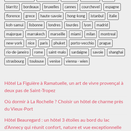
biarritz
bordeaux
bruxelles
cannes
courchevel
espagne
florence
grece
haute-savoie
hong-kong
istanbul
italie
koh-samui
lisbonne
londres
lourdes
lyon
madrid
majorque
marrakech
marseille
miami
milan
montreal
new-york
nice
paris
phuket
porto-vecchio
prague
rio-de-janeiro
rome
saint-malo
sardaigne
savoie
shanghai
strasbourg
toulouse
venise
vienna - wien
Hôtel La Figuière à Ramatuelle, un art de vivre provençal à
deux pas de Saint-Tropez
Où dormir à La Rochelle ? Choisir un hôtel de charme près
du Vieux-Port
Hôtel Beauregard : un hôtel 3 étoiles au bord du lac
d’Annecy qui réunit confort, nature et vue exceptionnelle