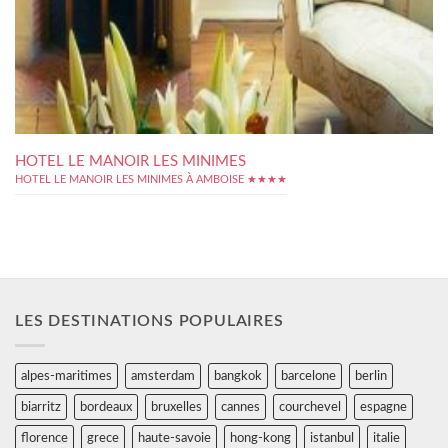
HOTEL LE MANOIR LES MINIMES
HOTEL LE MANOIR LES MINIMES À AMBOISE ★★★★
LES DESTINATIONS POPULAIRES
alpes-maritimes
amsterdam
bangkok
barcelone
berlin
biarritz
bordeaux
bruxelles
cannes
courchevel
espagne
florence
grece
haute-savoie
hong-kong
istanbul
italie