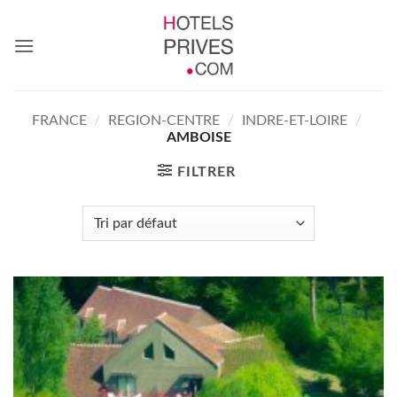
Passer
au
contenu
FRANCE
/
REGION-CENTRE
/
INDRE-ET-LOIRE
/
AMBOISE
FILTRER