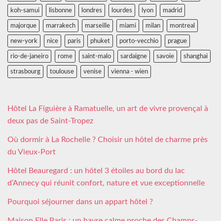
koh-samui
lisbonne
londres
lourdes
lyon
madrid
majorque
marrakech
marseille
miami
milan
montreal
new-york
nice
paris
phuket
porto-vecchio
prague
rio-de-janeiro
rome
saint-malo
sardaigne
savoie
shanghai
strasbourg
toulouse
venise
vienna - wien
Hôtel La Figuière à Ramatuelle, un art de vivre provençal à
deux pas de Saint-Tropez
Où dormir à La Rochelle ? Choisir un hôtel de charme près
du Vieux-Port
Hôtel Beauregard : un hôtel 3 étoiles au bord du lac
d’Annecy qui réunit confort, nature et vue exceptionnelle
Pourquoi séjourner dans un appart hôtel ?
Maison Elle Paris : un havre calme proche des Champs-