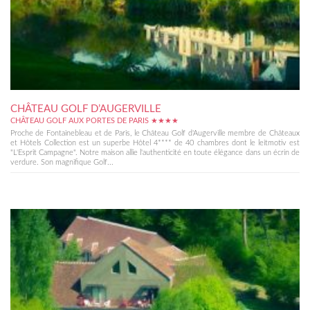
CHÂTEAU GOLF D’AUGERVILLE
CHÂTEAU GOLF AUX PORTES DE PARIS ★★★★
Proche de Fontainebleau et de Paris, le Château Golf d'Augerville membre de Châteaux
et Hôtels Collection est un superbe Hôtel 4**** de 40 chambres dont le leitmotiv est
"L'Esprit Campagne". Notre maison allie l'authenticité en toute élégance dans un écrin de
verdure. Son magnifique Golf...