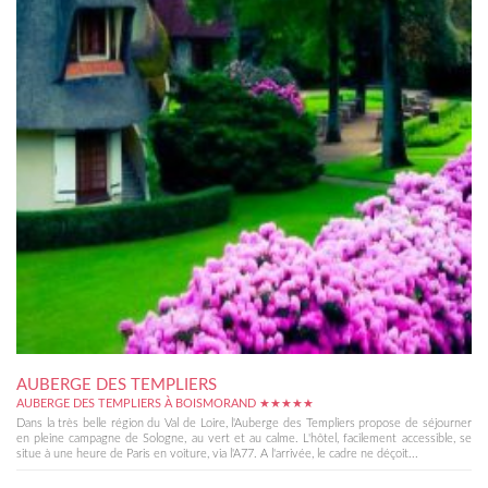
AUBERGE DES TEMPLIERS
AUBERGE DES TEMPLIERS À BOISMORAND ★★★★★
Dans la très belle région du Val de Loire, l'Auberge des Templiers propose de séjourner
en pleine campagne de Sologne, au vert et au calme. L'hôtel, facilement accessible, se
situe à une heure de Paris en voiture, via l'A77. A l'arrivée, le cadre ne déçoit...