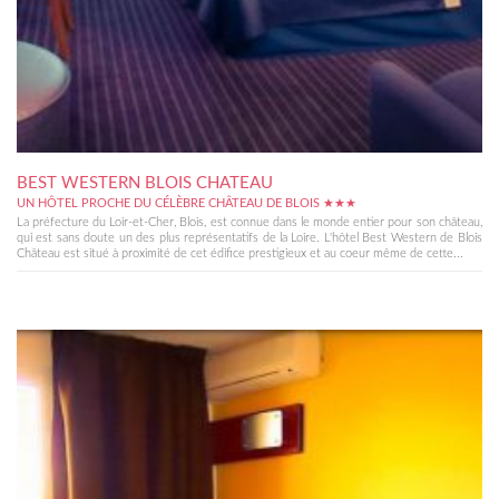
BEST WESTERN BLOIS CHATEAU
UN HÔTEL PROCHE DU CÉLÈBRE CHÂTEAU DE BLOIS ★★★
La préfecture du Loir-et-Cher, Blois, est connue dans le monde entier pour son château,
qui est sans doute un des plus représentatifs de la Loire. L'hôtel Best Western de Blois
Château est situé à proximité de cet édifice prestigieux et au coeur même de cette...