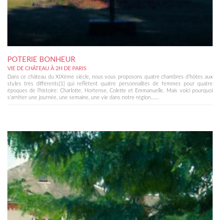
POTERIE BONHEUR
VIE DE CHÂTEAU À 2H DE PARIS
Dans ce château du XIXème siècle, nous vous proposons quatre chambres d’hôtes aux
styles très différents[1] qui reflètent quatre personnalités de femmes pour quatre
époques de l’histoire: Charlotte, Hortense, Colette et Emmanuelle. Mais voici pourquoi
s’arrêter une journée, une semaine, une vie dans notre région…...