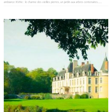
ambiance XVIIIe : le charme des vieilles pierres, un jardin aux arbres centenaires…...