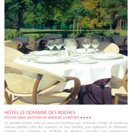
HÔTEL LE DOMAINE DES ROCHES
SÉJOUR DANS UN ÉCRIN DE VERDURE LOIRÉTIEN ★★★★
Ce domaine hôtelier niché au coeur d'un immense parc centenaire, refuge de nombreux
animaux paisibles, offre des chambres de haut standing, mais également de charmants
cottages. Les chambres se déclinant en plusieurs formules sont parfaitement