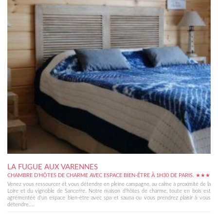
LA FUGUE AUX VARENNES
CHAMBRE D'HÔTES DE CHARME AVEC ESPACE BIEN-ÊTRE À 1H30 DE PARIS. ★★★
Venez vous ressourcer et vous détendre en pleine campagne, au calme à proximité de la
Loire et du vignoble de Sancerre. Notre maison d'hôtes de charme, toute en bois est
agrémentée d'un espace bien-être avec spa et sauna ou vous prendrez plaisir à vous
détendre....