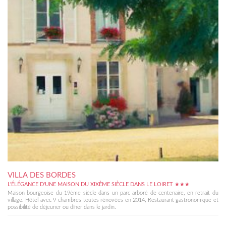
VILLA DES BORDES
L'ÉLÉGANCE D'UNE MAISON DU XIXÈME SIÈCLE DANS LE LOIRET ★★★
Maison bourgeoise du 19ème siècle dans un parc arboré de centenaire, en retrait du
village. Hôtel avec 9 chambres toutes rénovées en 2014, Restaurant gastronomique et
possibilité de déjeuner ou dîner dans le jardin.