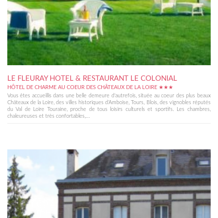
LE FLEURAY HOTEL & RESTAURANT LE COLONIAL
HÔTEL DE CHARME AU COEUR DES CHÂTEAUX DE LA LOIRE ★★★
Vous êtes accueillis dans une belle demeure d'autrefois, située au coeur des plus beaux
Châteaux de la Loire, des villes historiques d’Amboise, Tours, Blois, des vignobles réputés
du Val de Loire Touraine, proche de tous loisirs culturels et sportifs. Les chambres,
chaleureuses et très confortables,...