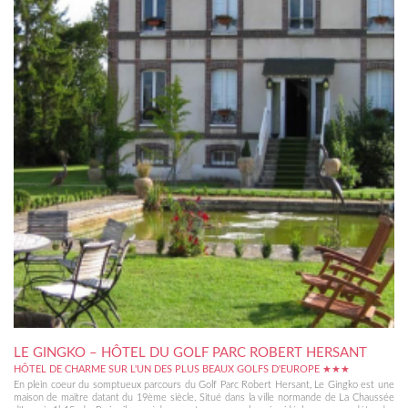
LE GINGKO – HÔTEL DU GOLF PARC ROBERT HERSANT
HÔTEL DE CHARME SUR L'UN DES PLUS BEAUX GOLFS D'EUROPE ★★★
En plein coeur du somptueux parcours du Golf Parc Robert Hersant, Le Gingko est une
maison de maître datant du 19ème siècle. Situé dans la ville normande de La Chaussée