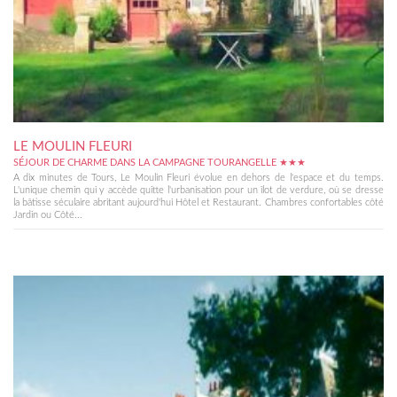
LE MOULIN FLEURI
SÉJOUR DE CHARME DANS LA CAMPAGNE TOURANGELLE ★★★
A dix minutes de Tours, Le Moulin Fleuri évolue en dehors de l'espace et du temps.
L'unique chemin qui y accède quitte l'urbanisation pour un îlot de verdure, où se dresse
la bâtisse séculaire abritant aujourd'hui Hôtel et Restaurant. Chambres confortables côté
Jardin ou Côté...