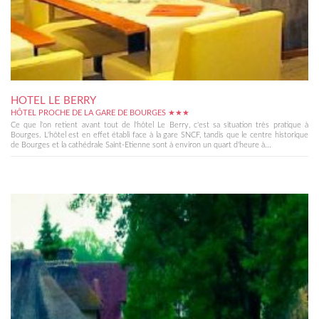
HOTEL LE BERRY
HÔTEL PROCHE DE LA GARE DE BOURGES ★★★
Ce que l'on retient avant tout de l'hôtel Le Berry, c'est sa situation très pratique à
Bourges. L'hôtel est en effet établi face à la gare SNCF, tandis que le centre historique
de Bourges et la cathédrale Saint-Etienne sont à environ un quart d'heure à...