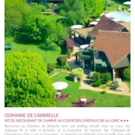
DOMAINE DE L’ARBRELLE
HÔTEL RESTAURANT DE CHARME AU COEUR DES CHÂTEAUX DE LA LOIRE ★★★
Bienvenue au Domaine de l'Arbrelle avec son parking privatif situé au cœur des
châteaux de la Loire à Amboise et à seulement 10 minutes des Châteaux de
Chenonceau, Clos Lucé, et Chaumont. Le Domaine de l'Arbrelle vous accueille dans son