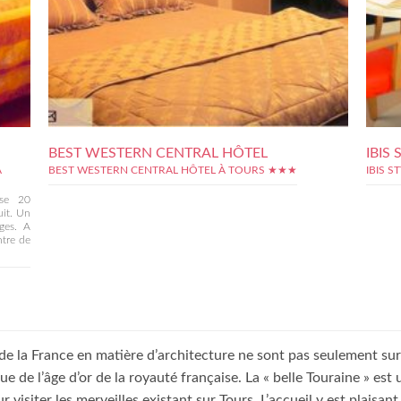
BEST WESTERN CENTRAL HÔTEL
IBIS
À
BEST WESTERN CENTRAL HÔTEL À TOURS ★★★
IBIS 
ose 20
uit. Un
ges. A
ntre de
 la France en matière d’architecture ne sont pas seulement sur le
 de l’âge d’or de la royauté française. La « belle Touraine » est 
isiter les merveilles existant sur Tours. L’accueil y est plaisant,