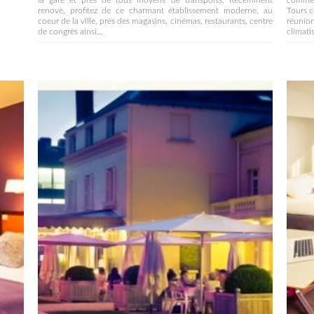
la gare et près de tous moyens de transports. Récemment
commer
renové, profitez de ce charmant établissement moderne, au
Tours c
coeur de la ville, près des magasins, cinémas, restaurants, centre
réunio
de congrès ainsi...
climati