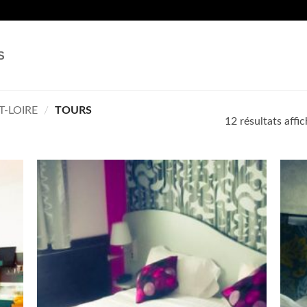
S
T-LOIRE
/
TOURS
12 résultats affi