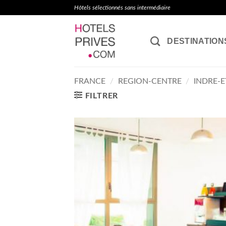
Passer
Hôtels sélectionnés sans intermédiaire
au
contenu
DESTINATION
FRANCE
/
REGION-CENTRE
/
INDRE-E
FILTRER