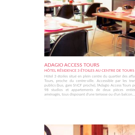
ADAGIO ACCESS TOURS
HÔTEL RÉSIDENCE 3 ÉTOILES AU CENTRE DE TOUR
Hôtel 3 étoiles situé en plein centre du quartier des affa
Tours, proche du centre-ville. Accessible par les tra
publics (bus, gare SNCF proche), l'Adagio Access Tours 
98 studios et appartements de deux pièces entiè
aménagés, tous disposant d'une terrasse ou d'un balcon...