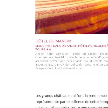
HÔTEL DU MANOIR
SÉJOURNER DANS UN ANCIEN HÔTEL PARTICULIER 
TOURS ★★
Ancien hôtel particulier, l'Hôtel du Manoir prop
chambres avec télévision, téléphone, et accès WI-FI grat
ascenseur permet une accès facile aux différents éta
300m de la gare SNCF, de l'Office de Tourisme, et du Ce
Congrès Vinci, il est idéalement situé...
Les grands châteaux qui font la renommée de
représentante par excellence de cette époque
y a de quoi accorder toute une semaine pour v