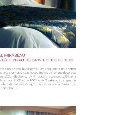
L MIRABEAU
N HÔTEL PARTICULIER DANS LE CENTRE DE TOURS
me d'un ancien hôtel particulier conjugué à un confort
alisé: chambres spacieuses individuellement décorées,
ion LCD, téléphone, WI-FI gratuit, ascenseur...?Situé à
 la gare SNCF et de l'Office de Tourisme, ainsi que du
International des Congrès. Accès rapide à l’autoroute
 situation...