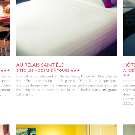
AU RELAIS SAINT ÉLOI
HÔTE
S ★★★
3 ÉTOILES MODERNE À TOURS ★★★
ANCIE
★★
ires de
Bien situé dans le centre-ville de Tours, l'hôtel Au Relais Saint-
nsports
Eloi offre un accès facile à la gare SNCF de Tours (à quelques
Le char
propose
minutes de marche), mais aussi au centre historique et à toutes
personn
rement
les principales animations de la ville. Établi dans un grand
télévis
.
bâtiment...
400m de
Centre 
A10.Une