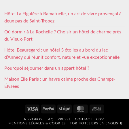
Hôtel La Figuière à Ramatuelle, un art de vivre provençal à
deux pas de Saint-Tropez
Où dormir à La Rochelle ? Choisir un hôtel de charme près
du Vieux-Port
Hôtel Beauregard : un hôtel 3 étoiles au bord du lac
d’Annecy qui réunit confort, nature et vue exceptionnelle
Pourquoi séjourner dans un appart hôtel ?
Maison Elle Paris : un havre calme proche des Champs-
Élysées
Visa
PayPal
Stripe
MasterCard
Cash
On
A PROPOS
FAQ
PRESSE
CONTACT
CGV
Delivery
MENTIONS LÉGALES & COOKIES
FOR HOTELIERS (IN ENGLISH)