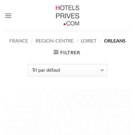
Passer
au
contenu
FRANCE
/
REGION-CENTRE
/
LOIRET
/
ORLEANS
FILTRER