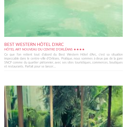
BEST WESTERN HÔTEL D’ARC
HÔTEL ART NOUVEAU DU CENTRE D'ORLÉANS ★★★★
Ce que l'on retient tout d'abord du Best Western Hôtel d'Arc, c'est sa situation
impeccable dans le centre-ville d'Orléans. Pratique, nous sommes à deux pas de la gare
SNCF comme du quartier piétonnier, avec ses sites touristiques, commerces, boutiques
et restaurants. Parfait pour se lancer...