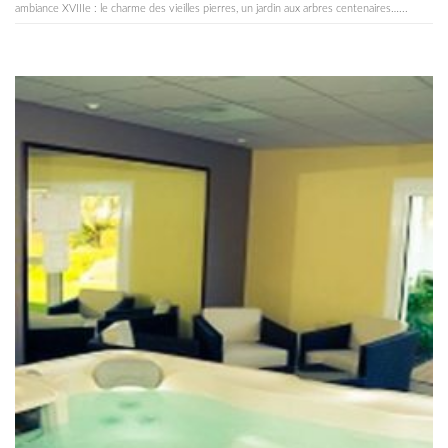
ambiance XVIIIe : le charme des vieilles pierres, un jardin aux arbres centenaires…...