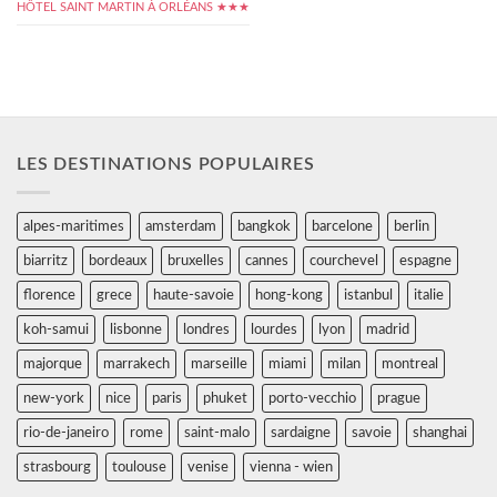
HÔTEL SAINT MARTIN À ORLÉANS ★★★
LES DESTINATIONS POPULAIRES
alpes-maritimes
amsterdam
bangkok
barcelone
berlin
biarritz
bordeaux
bruxelles
cannes
courchevel
espagne
florence
grece
haute-savoie
hong-kong
istanbul
italie
koh-samui
lisbonne
londres
lourdes
lyon
madrid
majorque
marrakech
marseille
miami
milan
montreal
new-york
nice
paris
phuket
porto-vecchio
prague
rio-de-janeiro
rome
saint-malo
sardaigne
savoie
shanghai
strasbourg
toulouse
venise
vienna - wien