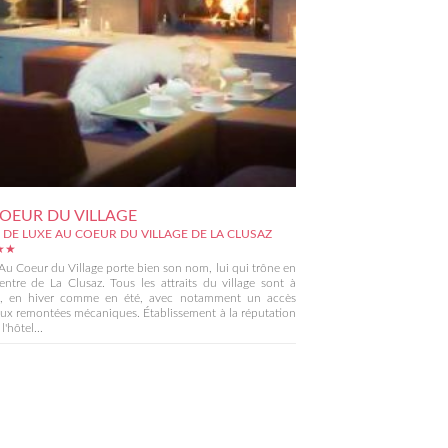
OEUR DU VILLAGE
 DE LUXE AU COEUR DU VILLAGE DE LA CLUSAZ
★★
 Au Coeur du Village porte bien son nom, lui qui trône en
entre de La Clusaz. Tous les attraits du village sont à
s, en hiver comme en été, avec notamment un accès
aux remontées mécaniques. Établissement à la réputation
l'hôtel...