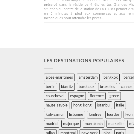
Le charme authentique et moderne des chalets savoyar
préservé dans la résidence 4 étoiles Les Grandes Alp
situation au centre de la station de La Clusaz permet d?
en 5 minutes à pied aux commerces et aux rem
mécaniques pour atteindre les pistes....
LES DESTINATIONS POPULAIRES
alpes-maritimes
amsterdam
bangkok
barce
berlin
biarritz
bordeaux
bruxelles
cannes
courchevel
espagne
florence
grece
haute-savoie
hong-kong
istanbul
italie
koh-samui
lisbonne
londres
lourdes
lyon
madrid
majorque
marrakech
marseille
mi
milan
montreal
new-york
nice
paris