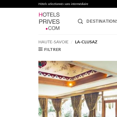
Passer
Hôtels sélectionnés sans intermédiaire
au
contenu
DESTINATION
HAUTE-SAVOIE
/
LA-CLUSAZ
FILTRER