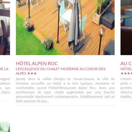
HÔTEL ALPEN ROC
AU C
DE LA
L'EXCELLENCE DU CHALET MODERNE AU COEUR DES
HÔTEL
ALPES ★★★
★★★
uregard
Située dans la vallée d'Aulps en Haute-Savoie, la ville de
L'hôtel
station
Morzine accueille un hôtel à la fois typique, moderne et
plein c
s. Les
confortable, qu'est l'Hôtel-Restaurant Alpen Roc. Avec son
portée
.. Dans
architecture de type chalet augmentée par une touche
direct 
personnelle résolument contemporaine, l'établissement sait se
établie, 
faire avenant de par...