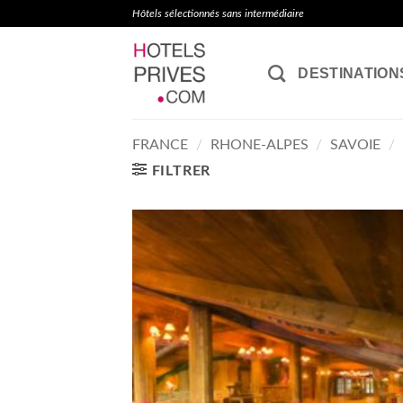
Passer
Hôtels sélectionnés sans intermédiaire
au
contenu
DESTINATION
FRANCE
/
RHONE-ALPES
/
SAVOIE
/
FILTRER