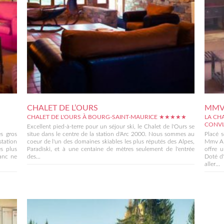
CHALET DE L’OURS
MMV 
CHALET DE L'OURS À BOURG-SAINT-MAURICE ★★★★★
LA CH
CONV
Excellent pied-à-terre pour un séjour ski, le Chalet de l'Ours se
es gros
situe dans le centre de la station d'Arc 2000. Nous sommes au
Placé s
station
coeur de l'un des domaines skiables les plus réputés des Alpes,
Mmv Alt
s plus
Paradiski, et à une centaine de mètres seulement de l'entrée
offre 
lanc ne
des...
Doté d'
aller...