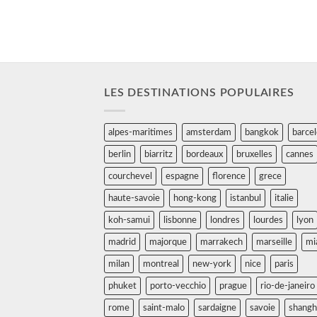
LES DESTINATIONS POPULAIRES
alpes-maritimes
amsterdam
bangkok
barce
berlin
biarritz
bordeaux
bruxelles
cannes
courchevel
espagne
florence
grece
haute-savoie
hong-kong
istanbul
italie
koh-samui
lisbonne
londres
lourdes
lyon
madrid
majorque
marrakech
marseille
mi
milan
montreal
new-york
nice
paris
phuket
porto-vecchio
prague
rio-de-janeiro
rome
saint-malo
sardaigne
savoie
shangh