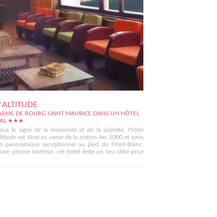
ALTITUDE
ARME DE BOURG SAINT MAURICE DANS UN HÔTEL
IAL ★★★
ous le signe de la modernité et de la sobriété, l'hôtel
itude est situé au coeur de la station Arc 2000 et vous
un panoramique exceptionnel au pied du Mont-Blanc.
une piscine intérieur, cet hôtel reste un lieu idéal pour