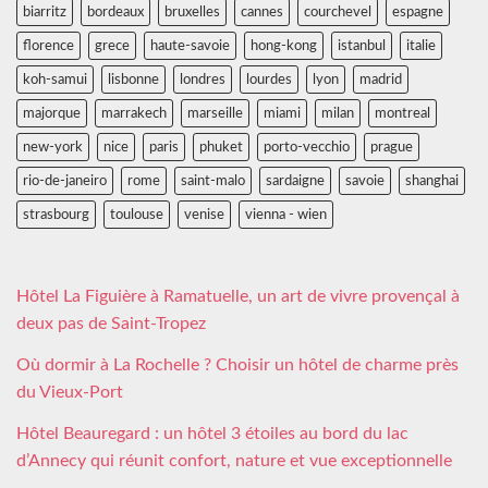
biarritz
bordeaux
bruxelles
cannes
courchevel
espagne
florence
grece
haute-savoie
hong-kong
istanbul
italie
koh-samui
lisbonne
londres
lourdes
lyon
madrid
majorque
marrakech
marseille
miami
milan
montreal
new-york
nice
paris
phuket
porto-vecchio
prague
rio-de-janeiro
rome
saint-malo
sardaigne
savoie
shanghai
strasbourg
toulouse
venise
vienna - wien
Hôtel La Figuière à Ramatuelle, un art de vivre provençal à
deux pas de Saint-Tropez
Où dormir à La Rochelle ? Choisir un hôtel de charme près
du Vieux-Port
Hôtel Beauregard : un hôtel 3 étoiles au bord du lac
d’Annecy qui réunit confort, nature et vue exceptionnelle