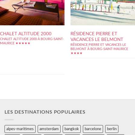
CHALET ALTITUDE 2000
RÉSIDENCE PIERRE ET
VACANCES LE BELMONT
CHALET ALTITUDE 2000 À BOURG-SAINT-
MAURICE ★★★★★
RÉSIDENCE PIERRE ET VACANCES LE
L'excellente situation du Chalet Altitude est
BELMONT À BOURG-SAINT-MAURICE
l'un de ses gros points forts. Nous sommes
★★★★
en effet en plein centre de la station d'Arc
2000, au coeur de l'un des domaines skiables
les plus recherchés des Alpes, Paradiski. La
vue sur le Mont Blanc ne saurait...
LES DESTINATIONS POPULAIRES
alpes-maritimes
amsterdam
bangkok
barcelone
berlin