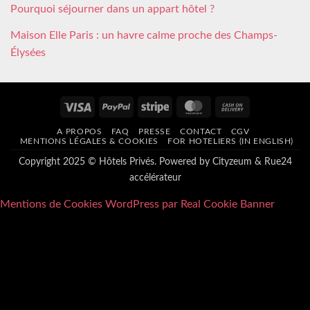
Pourquoi séjourner dans un appart hôtel ?
Maison Elle Paris : un havre calme proche des Champs-
Élysées
Visa
PayPal
Stripe
MasterCard
Cash
On
A PROPOS
FAQ
PRESSE
CONTACT
CGV
Delivery
MENTIONS LÉGALES & COOKIES
FOR HOTELIERS (IN ENGLISH)
Copyright 2025 © Hôtels Privés. Powered by
Cityzeum
&
Rue24
accélérateur
Mentions de Cookies WordPress par Real Cookie Banner