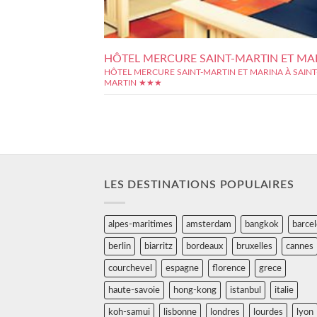
HÔTEL MERCURE SAINT-MARTIN ET MA
HÔTEL MERCURE SAINT-MARTIN ET MARINA À SAINT
MARTIN ★★★
LES DESTINATIONS POPULAIRES
alpes-maritimes
amsterdam
bangkok
barce
berlin
biarritz
bordeaux
bruxelles
cannes
courchevel
espagne
florence
grece
haute-savoie
hong-kong
istanbul
italie
koh-samui
lisbonne
londres
lourdes
lyon