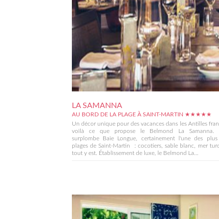
LA SAMANNA
AU BORD DE LA PLAGE À SAINT-MARTIN ★★★★★
Un décor unique pour des vacances dans les Antilles fran
voilà ce que propose le Belmond La Samanna. L
surplombe Baie Longue, certainement l'une des plus 
plages de Saint-Martin : cocotiers, sable blanc, mer tur
tout y est. Établissement de luxe, le Belmond La...