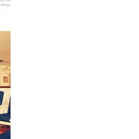
tel est
uteurs