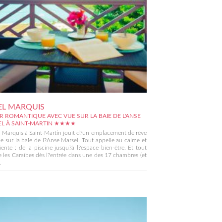
EL MARQUIS
R ROMANTIQUE AVEC VUE SUR LA BAIE DE L'ANSE
L À SAINT-MARTIN ★★★★
 Marquis à Saint-Martin jouit d?un emplacement de rêve
e sur la baie de l?Anse Marsel. Tout appelle au calme et
iente : de la piscine jusqu?à l?espace bien-être. Et tout
e les Caraïbes dès l?entrée dans une des 17 chambres (et
.