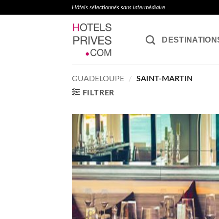
Passer
Hôtels sélectionnés sans intermédiaire
au
contenu
DESTINATION
GUADELOUPE
/
SAINT-MARTIN
FILTRER