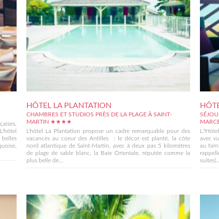
HÔTEL LA PLANTATION
HÔT
CHAMBRES ET STUDIOS PRÈS DE LA PLAGE À SAINT-
SÉJOU
MARTIN ★★★★
MARCE
çaises,
'hôtel
L'hôtel La Plantation propose un cadre remarquable pour des
L?Hôtel
belles
vacances au coeur des Antilles : le décor est planté, la côte
avec vu
quoise,
nord atlantique de Saint-Martin, avec à deux pas 5 kilomètres
au farn
de plage de sable blanc, la Baie Orientale, réputée comme la
rappell
plus belle de...
suites)..