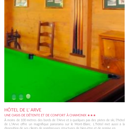
HÔTEL DE L’ ARVE
UNE OASIS DE DÉTENTE ET DE CONFORT À CHAMONIX ★★★
À moins de 100 mètres des bords de l?Arve et à quelques pas des pistes de ski, l?hôtel
de L?Arve offre un magnifique panorama sur le Mont-Blanc. L?hôtel met aussi à la
disposition de ses clients de nombreuses structures de bien-être et de remise en...