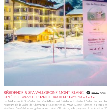
RÉSIDENCE & SPA VALLORCINE MONT-BLANC
(
PREMIUM
EXPIRÉ)
BIEN-ÊTRE ET VACANCES EN FAMILLE PROCHE DE CHAMONIX ★★★★★
La Résidence & Spa Vallorcine Mont-Blanc est idéalement située à Vallorcine, sur les
hauteurs de la Vallée de Chamonix et aux portes du Valais Suisse. Classée 5 étoiles et
labellisée Éco-Résidence grâce à son label Clé Verte, elle propose à la location 50