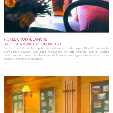
HOTEL CROIX-BLANCHE
HOTEL CROIX-BLANCHE À CHAMONIX ★★★
En plein coeur de la plus réputée des stations de ski des Alpes, l'Hôtel Croix-Blanche
profite d'une situation sans pareil. A deux pas de votre chambre, dans un quartier
piéton, vous retrouvez toute l'animation de Chamonix, les magasins, les restaurants, mais
aussi les remontées mécaniques...