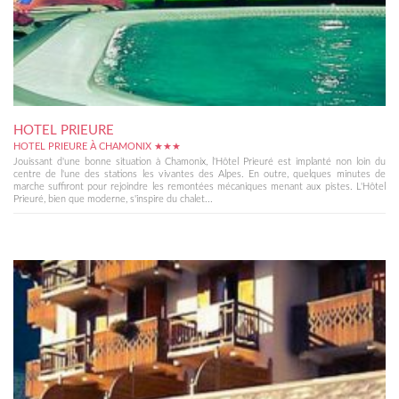
HOTEL PRIEURE
HOTEL PRIEURE À CHAMONIX ★★★
Jouissant d'une bonne situation à Chamonix, l'Hôtel Prieuré est implanté non loin du
centre de l'une des stations les vivantes des Alpes. En outre, quelques minutes de
marche suffiront pour rejoindre les remontées mécaniques menant aux pistes. L'Hôtel
Prieuré, bien que moderne, s'inspire du chalet...