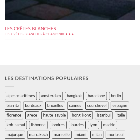
LES CRÊTES BLANCHES
LES CRÊTES BLANCHES À CHAMONIX ★★★
LES DESTINATIONS POPULAIRES
alpes-maritimes
amsterdam
bangkok
barcelone
berlin
biarritz
bordeaux
bruxelles
cannes
courchevel
espagne
florence
grece
haute-savoie
hong-kong
istanbul
italie
koh-samui
lisbonne
londres
lourdes
lyon
madrid
majorque
marrakech
marseille
miami
milan
montreal