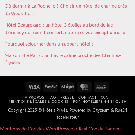
Où dormir à La Rochelle ? Choisir un hôtel de charme près
du Vieux-Port
Hôtel Beauregard : un hôtel 3 étoiles au bord du lac
d’Annecy qui réunit confort, nature et vue exceptionnelle
Pourquoi séjourner dans un appart hôtel ?
Maison Elle Paris : un havre calme proche des Champs-
Élysées
Visa
PayPal
Stripe
MasterCard
Cash
On
A PROPOS
FAQ
PRESSE
CONTACT
CGV
Delivery
MENTIONS LÉGALES & COOKIES
FOR HOTELIERS (IN ENGLISH)
Copyright 2025 © Hôtels Privés. Powered by
Cityzeum
&
Rue24
accélérateur
Mentions de Cookies WordPress par Real Cookie Banner