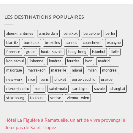
LES DESTINATIONS POPULAIRES
alpes-maritimes
amsterdam
bangkok
barcelone
berlin
biarritz
bordeaux
bruxelles
cannes
courchevel
espagne
florence
grece
haute-savoie
hong-kong
istanbul
italie
koh-samui
lisbonne
londres
lourdes
lyon
madrid
majorque
marrakech
marseille
miami
milan
montreal
new-york
nice
paris
phuket
porto-vecchio
prague
rio-de-janeiro
rome
saint-malo
sardaigne
savoie
shanghai
strasbourg
toulouse
venise
vienna - wien
Hôtel La Figuière à Ramatuelle, un art de vivre provençal à
deux pas de Saint-Tropez