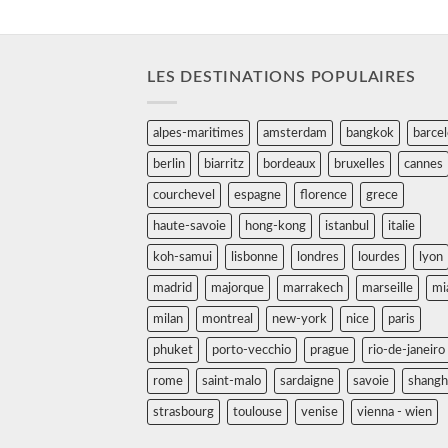
LES DESTINATIONS POPULAIRES
alpes-maritimes
amsterdam
bangkok
barce
berlin
biarritz
bordeaux
bruxelles
cannes
courchevel
espagne
florence
grece
haute-savoie
hong-kong
istanbul
italie
koh-samui
lisbonne
londres
lourdes
lyon
madrid
majorque
marrakech
marseille
mi
milan
montreal
new-york
nice
paris
phuket
porto-vecchio
prague
rio-de-janeiro
rome
saint-malo
sardaigne
savoie
shangh
strasbourg
toulouse
venise
vienna - wien