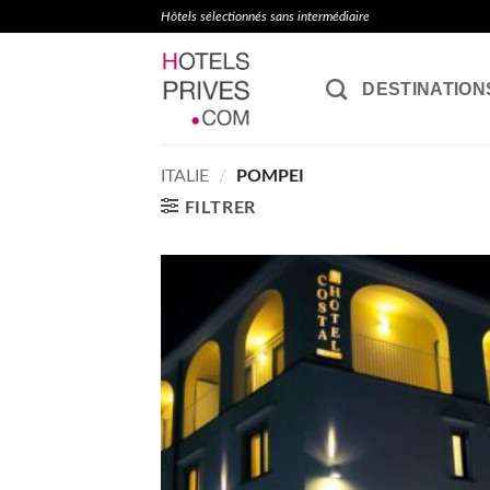
Passer
Hôtels sélectionnés sans intermédiaire
au
contenu
DESTINATION
ITALIE
/
POMPEI
FILTRER