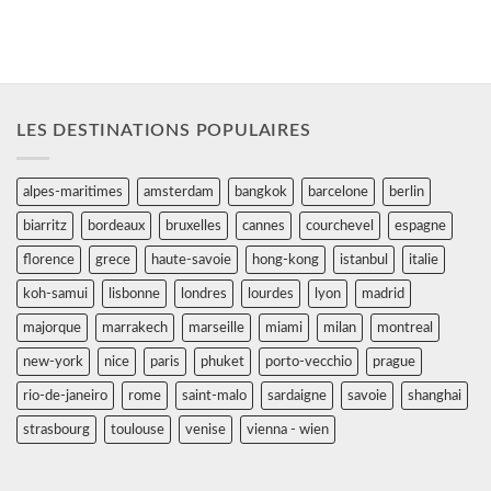
LES DESTINATIONS POPULAIRES
alpes-maritimes
amsterdam
bangkok
barcelone
berlin
biarritz
bordeaux
bruxelles
cannes
courchevel
espagne
florence
grece
haute-savoie
hong-kong
istanbul
italie
koh-samui
lisbonne
londres
lourdes
lyon
madrid
majorque
marrakech
marseille
miami
milan
montreal
new-york
nice
paris
phuket
porto-vecchio
prague
rio-de-janeiro
rome
saint-malo
sardaigne
savoie
shanghai
strasbourg
toulouse
venise
vienna - wien