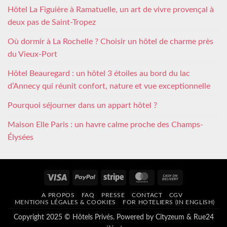
Hôtel La Figuière à Ramatuelle, un art de vivre provençal à
deux pas de Saint-Tropez
Où dormir à La Rochelle ? Choisir un hôtel de charme près
du Vieux-Port
Hôtel Beauregard : un hôtel 3 étoiles au bord du lac
d’Annecy qui réunit confort, nature et vue exceptionnelle
Pourquoi séjourner dans un appart hôtel ?
Maison Elle Paris : un havre calme proche des Champs-
Élysées
Visa
PayPal
Stripe
MasterCard
Cash
On
A PROPOS
FAQ
PRESSE
CONTACT
CGV
Delivery
MENTIONS LÉGALES & COOKIES
FOR HOTELIERS (IN ENGLISH)
Copyright 2025 © Hôtels Privés. Powered by
Cityzeum
&
Rue24