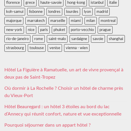
florence
grece
haute-savoie
hong-kong
istanbul
italie
koh-samui
lisbonne
londres
lourdes
lyon
madrid
majorque
marrakech
marseille
miami
milan
montreal
new-york
nice
paris
phuket
porto-vecchio
prague
rio-de-janeiro
rome
saint-malo
sardaigne
savoie
shanghai
strasbourg
toulouse
venise
vienna - wien
Hôtel La Figuière à Ramatuelle, un art de vivre provençal à
deux pas de Saint-Tropez
Où dormir à La Rochelle ? Choisir un hôtel de charme près
du Vieux-Port
Hôtel Beauregard : un hôtel 3 étoiles au bord du lac
d’Annecy qui réunit confort, nature et vue exceptionnelle
Pourquoi séjourner dans un appart hôtel ?