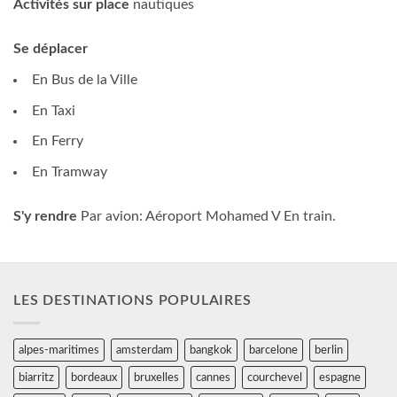
Activités sur place
nautiques
Se déplacer
En Bus de la Ville
En Taxi
En Ferry
En Tramway
S'y rendre
Par avion: Aéroport Mohamed V En train.
LES DESTINATIONS POPULAIRES
alpes-maritimes
amsterdam
bangkok
barcelone
berlin
biarritz
bordeaux
bruxelles
cannes
courchevel
espagne