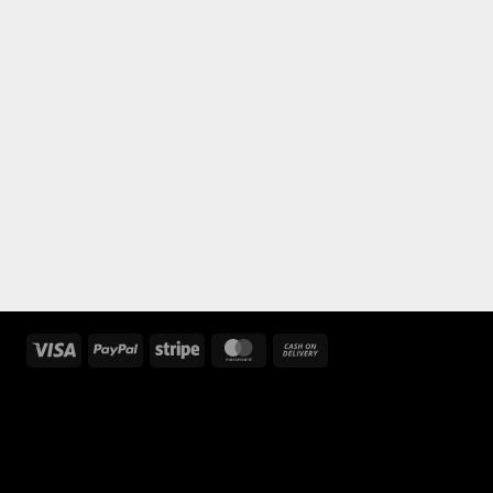
Visa
PayPal
Stripe
MasterCard
Cash
On
Delivery