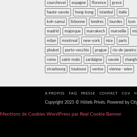
courchevel
espagne
florence
grece
haute-savoie
hong-kong
istanbul
italie
koh-samui
lisbonne
londres
lourdes
lyon
madrid
majorque
marrakech
marseille
mi
milan
montreal
new-york
nice
paris
phuket
porto-vecchio
prague
rio-de-janeiro
rome
saint-malo
sardaigne
savoie
shangh
strasbourg
toulouse
venise
vienna - wien
A PROPOS
FAQ
PRESSE
CONTACT
CGV
M
Copyright 2025 © Hôtels Privés. Powered by
Ci
Mentions de Cookies WordPress par Real Cookie Banner