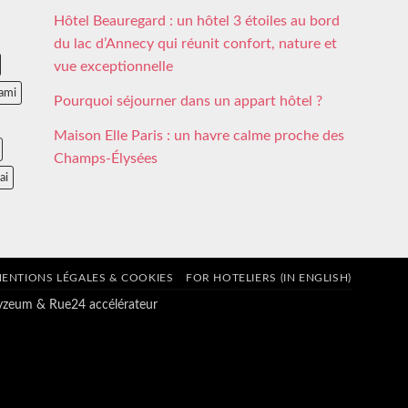
Hôtel Beauregard : un hôtel 3 étoiles au bord
du lac d’Annecy qui réunit confort, nature et
vue exceptionnelle
ami
Pourquoi séjourner dans un appart hôtel ?
Maison Elle Paris : un havre calme proche des
Champs-Élysées
ai
ENTIONS LÉGALES & COOKIES
FOR HOTELIERS (IN ENGLISH)
tyzeum
&
Rue24 accélérateur