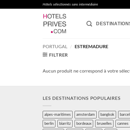
Passer
Hôtels sélectionnés sans intermédiaire
au
contenu
DESTINATION
PORTUGAL
/
ESTREMADURE
FILTRER
Aucun produit ne correspond à votre sélec
LES DESTINATIONS POPULAIRES
alpes-maritimes
amsterdam
bangkok
barce
berlin
biarritz
bordeaux
bruxelles
cannes