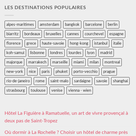
LES DESTINATIONS POPULAIRES
alpes-maritimes
amsterdam
bangkok
barcelone
berlin
biarritz
bordeaux
bruxelles
cannes
courchevel
espagne
florence
grece
haute-savoie
hong-kong
istanbul
italie
koh-samui
lisbonne
londres
lourdes
lyon
madrid
majorque
marrakech
marseille
miami
milan
montreal
new-york
nice
paris
phuket
porto-vecchio
prague
rio-de-janeiro
rome
saint-malo
sardaigne
savoie
shanghai
strasbourg
toulouse
venise
vienna - wien
Hôtel La Figuière à Ramatuelle, un art de vivre provençal à
deux pas de Saint-Tropez
Où dormir à La Rochelle ? Choisir un hôtel de charme près