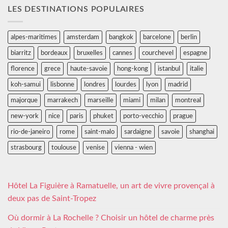
LES DESTINATIONS POPULAIRES
alpes-maritimes
amsterdam
bangkok
barcelone
berlin
biarritz
bordeaux
bruxelles
cannes
courchevel
espagne
florence
grece
haute-savoie
hong-kong
istanbul
italie
koh-samui
lisbonne
londres
lourdes
lyon
madrid
majorque
marrakech
marseille
miami
milan
montreal
new-york
nice
paris
phuket
porto-vecchio
prague
rio-de-janeiro
rome
saint-malo
sardaigne
savoie
shanghai
strasbourg
toulouse
venise
vienna - wien
Hôtel La Figuière à Ramatuelle, un art de vivre provençal à
deux pas de Saint-Tropez
Où dormir à La Rochelle ? Choisir un hôtel de charme près