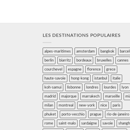
LES DESTINATIONS POPULAIRES
alpes-maritimes
amsterdam
bangkok
barce
berlin
biarritz
bordeaux
bruxelles
cannes
courchevel
espagne
florence
grece
haute-savoie
hong-kong
istanbul
italie
koh-samui
lisbonne
londres
lourdes
lyon
madrid
majorque
marrakech
marseille
mi
milan
montreal
new-york
nice
paris
phuket
porto-vecchio
prague
rio-de-janeiro
rome
saint-malo
sardaigne
savoie
shangh