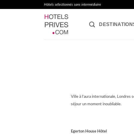
Passer
Hôtels sélectionnés sans intermédiaire
au
contenu
DESTINATION
Ville à l’aura internationale, Londres
séjour un moment inoubliable.
Egerton House Hôtel