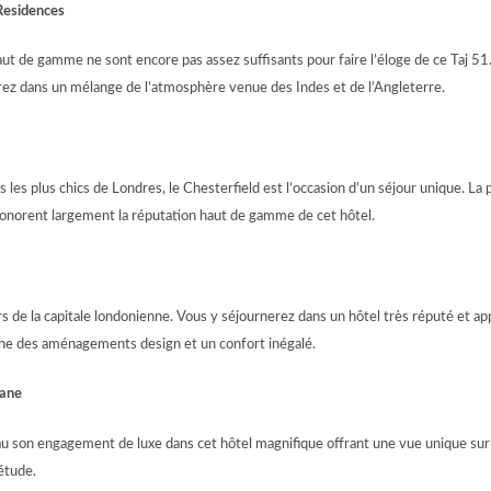
Residences
ut de gamme ne sont encore pas assez suffisants pour faire l’éloge de ce Taj 5
rez dans un mélange de l’atmosphère venue des Indes et de l’Angleterre.
rs les plus chics de Londres, le Chesterfield est l’occasion d’un séjour unique. 
norent largement la réputation haut de gamme de cet hôtel.
 de la capitale londonienne. Vous y séjournerez dans un hôtel très réputé et a
che des aménagements design et un confort inégalé.
Lane
au son engagement de luxe dans cet hôtel magnifique offrant une vue unique sur 
étude.