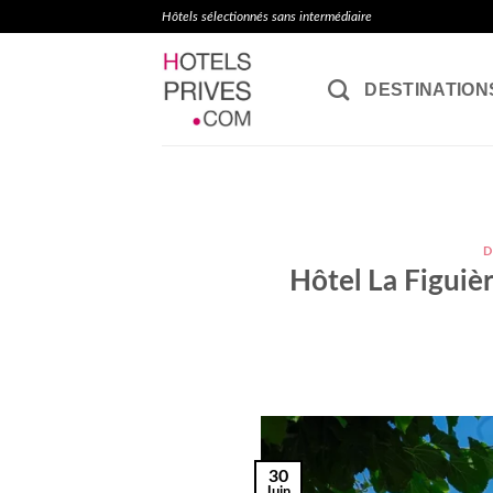
Passer
Hôtels sélectionnés sans intermédiaire
au
contenu
DESTINATION
D
Hôtel La Figuièr
30
Juin