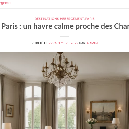
rgement
DESTINATIONS
,
HÉBERGEMENT
,
PARIS
 Paris : un havre calme proche des Ch
PUBLIÉ LE
22 OCTOBRE 2025
PAR
ADMIN