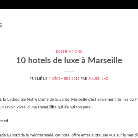
S
DESTINATIONS
10 hotels de luxe à Marseille
PUBLIÉ LE
4 DÉCEMBRE 2015
PAR
JULIEN LAZ
rt, la Cathédrale Notre Dame de la Garde. Marseille c’est également les îles du Fri
n savoir-vivre, d’une tranquillité qui n’a nul son pareil.
romed
ade au bord de la méditerranée, cet hôtel offre entre autre une vue sur la mer d