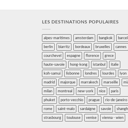
LES DESTINATIONS POPULAIRES
alpes-maritimes
amsterdam
bangkok
barce
berlin
biarritz
bordeaux
bruxelles
cannes
courchevel
espagne
florence
grece
haute-savoie
hong-kong
istanbul
italie
koh-samui
lisbonne
londres
lourdes
lyon
madrid
majorque
marrakech
marseille
mi
milan
montreal
new-york
nice
paris
phuket
porto-vecchio
prague
rio-de-janeiro
rome
saint-malo
sardaigne
savoie
shangh
strasbourg
toulouse
venise
vienna - wien