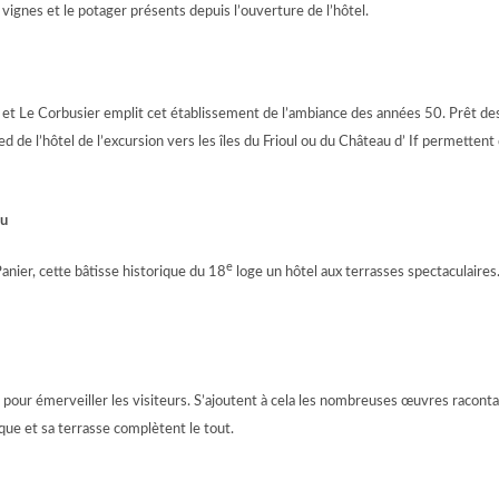
s vignes et le potager présents depuis l’ouverture de l’hôtel.
et Le Corbusier emplit cet établissement de l’ambiance des années 50. Prêt des bo
ed de l’hôtel de l’excursion vers les îles du Frioul ou du Château d’ If permetten
eu
e
anier, cette bâtisse historique du 18
loge un hôtel aux terrasses spectaculaires.
à pour émerveiller les visiteurs. S’ajoutent à cela les nombreuses œuvres racontant
ue et sa terrasse complètent le tout.