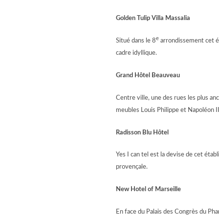
Golden Tulip Villa Massalia
e
Situé dans le 8
arrondissement cet ét
cadre idyllique.
Grand Hôtel Beauveau
Centre ville, une des rues les plus a
meubles Louis Philippe et Napoléon II
Radisson Blu Hôtel
Yes I can tel est la devise de cet éta
provençale.
New Hotel of Marseille
En face du Palais des Congrès du Pha