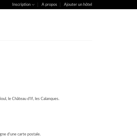
Inscription
A propos
Ajouter un hôtel
oul, le Château d’If, les Calanques.
igne d’une carte postale.