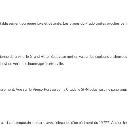
ablissement conjugue luxe et détente. Les plages du Prado toutes proches perme
ncienne de la ville, le Grand Hôtel Beauveau met en valeur les couleurs chaleureu
I est un véritable hommage à cette ville.
blissement. Vue sur le Vieux- Port ou sur la Citadelle St-Nicolas, piscine panorami
ème
ro, ici contemporain se marie avec l’élégance d’un bâtiment du 19
. Ancien Ins