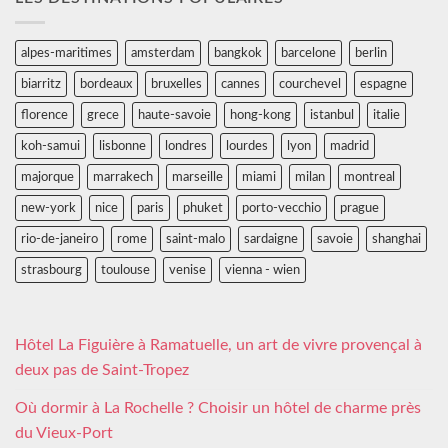
alpes-maritimes
amsterdam
bangkok
barcelone
berlin
biarritz
bordeaux
bruxelles
cannes
courchevel
espagne
florence
grece
haute-savoie
hong-kong
istanbul
italie
koh-samui
lisbonne
londres
lourdes
lyon
madrid
majorque
marrakech
marseille
miami
milan
montreal
new-york
nice
paris
phuket
porto-vecchio
prague
rio-de-janeiro
rome
saint-malo
sardaigne
savoie
shanghai
strasbourg
toulouse
venise
vienna - wien
Hôtel La Figuière à Ramatuelle, un art de vivre provençal à
deux pas de Saint-Tropez
Où dormir à La Rochelle ? Choisir un hôtel de charme près
du Vieux-Port