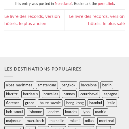
This entry was posted in
Non classé
. Bookmark the
permalink
.
Le livre des records, version
Le livre des records, version
hôtels: le plus ancien
hôtels: le plus salé
LES DESTINATIONS POPULAIRES
alpes-maritimes
amsterdam
bangkok
barcelone
berlin
biarritz
bordeaux
bruxelles
cannes
courchevel
espagne
florence
grece
haute-savoie
hong-kong
istanbul
italie
koh-samui
lisbonne
londres
lourdes
lyon
madrid
majorque
marrakech
marseille
miami
milan
montreal