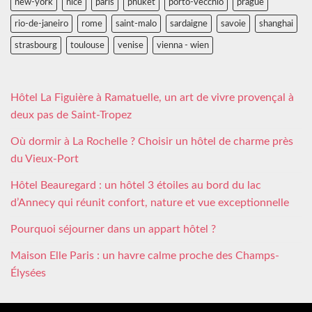
new-york
nice
paris
phuket
porto-vecchio
prague
rio-de-janeiro
rome
saint-malo
sardaigne
savoie
shanghai
strasbourg
toulouse
venise
vienna - wien
Hôtel La Figuière à Ramatuelle, un art de vivre provençal à
deux pas de Saint-Tropez
Où dormir à La Rochelle ? Choisir un hôtel de charme près
du Vieux-Port
Hôtel Beauregard : un hôtel 3 étoiles au bord du lac
d’Annecy qui réunit confort, nature et vue exceptionnelle
Pourquoi séjourner dans un appart hôtel ?
Maison Elle Paris : un havre calme proche des Champs-
Élysées