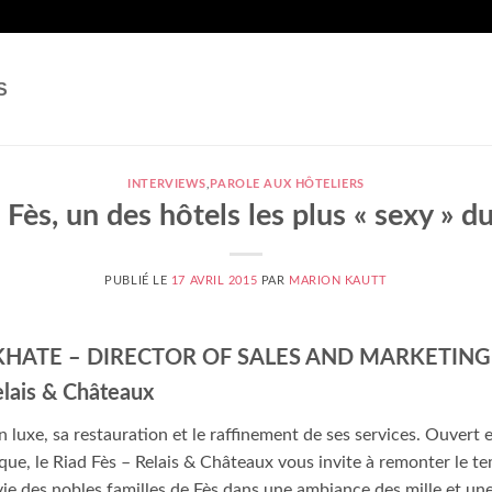
S
INTERVIEWS
,
PAROLE AUX HÔTELIERS
 Fès, un des hôtels les plus « sexy » 
PUBLIÉ LE
17 AVRIL 2015
PAR
MARION KAUTT
AKHATE – DIRECTOR OF SALES AND MARKETING
lais & Châteaux
n luxe, sa restauration et le raffinement de ses services. Ouvert 
que, le Riad Fès – Relais & Châteaux vous invite à remonter le t
a vie des nobles familles de Fès dans une ambiance des mille et un