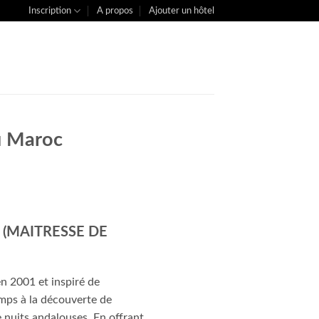
Inscription
A propos
Ajouter un hôtel
du Maroc
 (MAITRESSE DE
en 2001 et inspiré de
emps à la découverte de
e nuits andalouses. En offrant