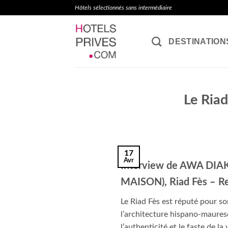
Passer
Hôtels sélectionnés sans intermédiaire
au
contenu
DESTINATION
Le Riad
17
Avr
Interview de AWA DI
MAISON), Riad Fès – Re
Le Riad Fès est réputé pour so
l’architecture hispano-maures
l’authenticité et le faste de l