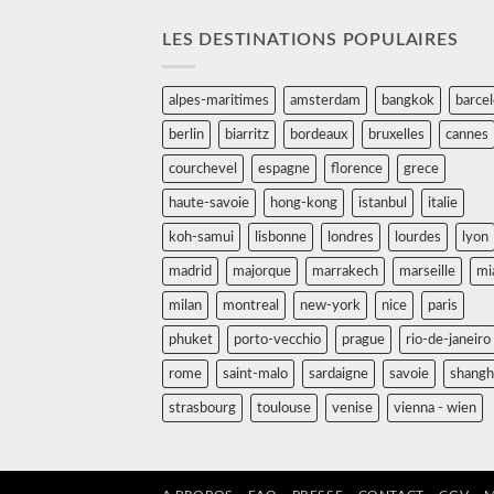
LES DESTINATIONS POPULAIRES
alpes-maritimes
amsterdam
bangkok
barce
berlin
biarritz
bordeaux
bruxelles
cannes
courchevel
espagne
florence
grece
haute-savoie
hong-kong
istanbul
italie
koh-samui
lisbonne
londres
lourdes
lyon
madrid
majorque
marrakech
marseille
mi
milan
montreal
new-york
nice
paris
phuket
porto-vecchio
prague
rio-de-janeiro
rome
saint-malo
sardaigne
savoie
shangh
strasbourg
toulouse
venise
vienna - wien