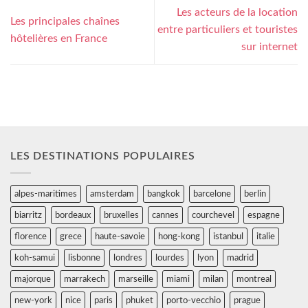
Les acteurs de la location
Les principales chaînes
entre particuliers et touristes
hôtelières en France
sur internet
LES DESTINATIONS POPULAIRES
alpes-maritimes
amsterdam
bangkok
barcelone
berlin
biarritz
bordeaux
bruxelles
cannes
courchevel
espagne
florence
grece
haute-savoie
hong-kong
istanbul
italie
koh-samui
lisbonne
londres
lourdes
lyon
madrid
majorque
marrakech
marseille
miami
milan
montreal
new-york
nice
paris
phuket
porto-vecchio
prague