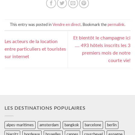
This entry was posted in
Vendre en direct
. Bookmark the
permalink
.
Et bientôt le champagne ici
Les acteurs de la location
…. 493 hôtels inscrits les 3
entre particuliers et touristes
premiers mois de notre
sur internet
courte vie!
LES DESTINATIONS POPULAIRES
alpes-maritimes
amsterdam
bangkok
barcelone
berlin
biarritz
bordeaux
bruxelles
cannes
courchevel
espagne