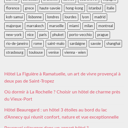
florence
grece
haute-savoie
hong-kong
istanbul
italie
koh-samui
lisbonne
londres
lourdes
lyon
madrid
majorque
marrakech
marseille
miami
milan
montreal
new-york
nice
paris
phuket
porto-vecchio
prague
rio-de-janeiro
rome
saint-malo
sardaigne
savoie
shanghai
strasbourg
toulouse
venise
vienna - wien
Hôtel La Figuière à Ramatuelle, un art de vivre provençal à
deux pas de Saint-Tropez
Où dormir à La Rochelle ? Choisir un hôtel de charme près
du Vieux-Port
Hôtel Beauregard : un hôtel 3 étoiles au bord du lac
d’Annecy qui réunit confort, nature et vue exceptionnelle
Pourquoi séjourner dans un appart hôtel ?