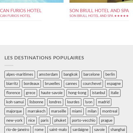
CAN FURIOS HOTEL
SON BRULL HOTEL AND SPA
CAN FURIOS HOTEL
SON BRULL HOTEL AND SPA ★★★★★
LES DESTINATIONS POPULAIRES
alpes-maritimes
amsterdam
bangkok
barcelone
berlin
biarritz
bordeaux
bruxelles
cannes
courchevel
espagne
florence
grece
haute-savoie
hong-kong
istanbul
italie
koh-samui
lisbonne
londres
lourdes
lyon
madrid
majorque
marrakech
marseille
miami
milan
montreal
new-york
nice
paris
phuket
porto-vecchio
prague
rio-de-janeiro
rome
saint-malo
sardaigne
savoie
shanghai