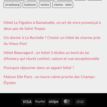
strasbourg
toulouse
venise
vienna - wien
Hôtel La Figuière à Ramatuelle, un art de vivre provençal à
deux pas de Saint-Tropez
Où dormir à La Rochelle ? Choisir un hôtel de charme près
du Vieux-Port
Hôtel Beauregard : un hôtel 3 étoiles au bord du lac
d’Annecy qui réunit confort, nature et vue exceptionnelle
Pourquoi séjourner dans un appart hôtel ?
Maison Elle Paris : un havre calme proche des Champs-
Élysées
Visa
PayPal
Stripe
MasterCard
Cash
On