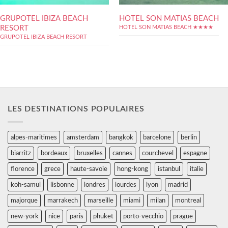
GRUPOTEL IBIZA BEACH
HOTEL SON MATIAS BEACH
RESORT
HOTEL SON MATIAS BEACH ★★★★
GRUPOTEL IBIZA BEACH RESORT
LES DESTINATIONS POPULAIRES
alpes-maritimes
amsterdam
bangkok
barcelone
berlin
biarritz
bordeaux
bruxelles
cannes
courchevel
espagne
florence
grece
haute-savoie
hong-kong
istanbul
italie
koh-samui
lisbonne
londres
lourdes
lyon
madrid
majorque
marrakech
marseille
miami
milan
montreal
new-york
nice
paris
phuket
porto-vecchio
prague