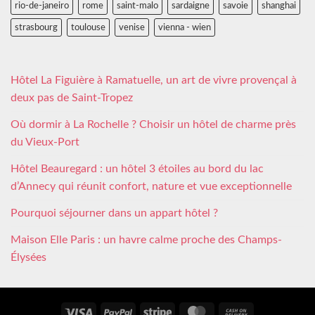
rio-de-janeiro
rome
saint-malo
sardaigne
savoie
shanghai
strasbourg
toulouse
venise
vienna - wien
Hôtel La Figuière à Ramatuelle, un art de vivre provençal à
deux pas de Saint-Tropez
Où dormir à La Rochelle ? Choisir un hôtel de charme près
du Vieux-Port
Hôtel Beauregard : un hôtel 3 étoiles au bord du lac
d’Annecy qui réunit confort, nature et vue exceptionnelle
Pourquoi séjourner dans un appart hôtel ?
Maison Elle Paris : un havre calme proche des Champs-
Élysées
Visa
PayPal
Stripe
MasterCard
Cash