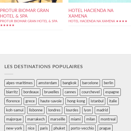
PROTUR BIOMAR GRAN
HOTEL HACIENDA NA
HOTEL & SPA
XAMENA
PROTUR BIOMAR GRAN HOTEL & SPA
HOTEL HACIENDA NA XAMENA ★★★★
★★★★★
LES DESTINATIONS POPULAIRES
alpes-maritimes
amsterdam
bangkok
barcelone
berlin
biarritz
bordeaux
bruxelles
cannes
courchevel
espagne
florence
grece
haute-savoie
hong-kong
istanbul
italie
koh-samui
lisbonne
londres
lourdes
lyon
madrid
majorque
marrakech
marseille
miami
milan
montreal
new-york
nice
paris
phuket
porto-vecchio
prague