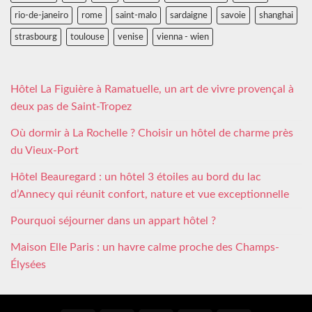
rio-de-janeiro
rome
saint-malo
sardaigne
savoie
shanghai
strasbourg
toulouse
venise
vienna - wien
Hôtel La Figuière à Ramatuelle, un art de vivre provençal à
deux pas de Saint-Tropez
Où dormir à La Rochelle ? Choisir un hôtel de charme près
du Vieux-Port
Hôtel Beauregard : un hôtel 3 étoiles au bord du lac
d’Annecy qui réunit confort, nature et vue exceptionnelle
Pourquoi séjourner dans un appart hôtel ?
Maison Elle Paris : un havre calme proche des Champs-
Élysées