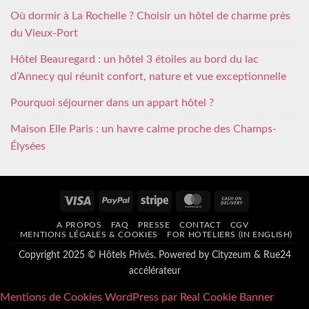
Où dormir à La Rochelle ? Choisir un hôtel de charme près
du Vieux-Port
Hôtel Beauregard : un hôtel 3 étoiles au bord du lac
d’Annecy qui réunit confort, nature et vue exceptionnelle
Pourquoi séjourner dans un appart hôtel ?
Maison Elle Paris : un havre calme proche des Champs-
Élysées
Visa
PayPal
Stripe
MasterCard
Cash
On
A PROPOS
FAQ
PRESSE
CONTACT
CGV
Delivery
MENTIONS LÉGALES & COOKIES
FOR HOTELIERS (IN ENGLISH)
Copyright 2025 © Hôtels Privés. Powered by
Cityzeum
&
Rue24
accélérateur
Mentions de Cookies WordPress par Real Cookie Banner