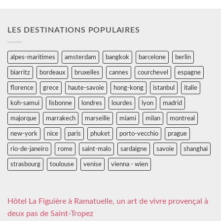
LES DESTINATIONS POPULAIRES
alpes-maritimes
amsterdam
bangkok
barcelone
berlin
biarritz
bordeaux
bruxelles
cannes
courchevel
espagne
florence
grece
haute-savoie
hong-kong
istanbul
italie
koh-samui
lisbonne
londres
lourdes
lyon
madrid
majorque
marrakech
marseille
miami
milan
montreal
new-york
nice
paris
phuket
porto-vecchio
prague
rio-de-janeiro
rome
saint-malo
sardaigne
savoie
shanghai
strasbourg
toulouse
venise
vienna - wien
Hôtel La Figuière à Ramatuelle, un art de vivre provençal à
deux pas de Saint-Tropez