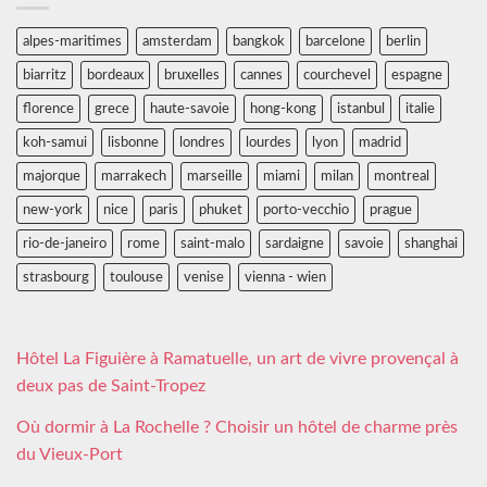
alpes-maritimes
amsterdam
bangkok
barcelone
berlin
biarritz
bordeaux
bruxelles
cannes
courchevel
espagne
florence
grece
haute-savoie
hong-kong
istanbul
italie
koh-samui
lisbonne
londres
lourdes
lyon
madrid
majorque
marrakech
marseille
miami
milan
montreal
new-york
nice
paris
phuket
porto-vecchio
prague
rio-de-janeiro
rome
saint-malo
sardaigne
savoie
shanghai
strasbourg
toulouse
venise
vienna - wien
Hôtel La Figuière à Ramatuelle, un art de vivre provençal à
deux pas de Saint-Tropez
Où dormir à La Rochelle ? Choisir un hôtel de charme près
du Vieux-Port