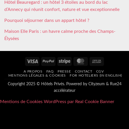
Hôtel Beauregard : un hôtel 3 étoiles au bord du lac
d’Annecy qui réunit confort, nature et vue exceptionnelle
Pourquoi séjourner dans un appart hôtel ?
Maison Elle Paris : un havre calme proche des Champs-
Élysées
Visa
PayPal
Stripe
MasterCard
Cash
On
A PROPOS
FAQ
PRESSE
CONTACT
CGV
Delivery
MENTIONS LÉGALES & COOKIES
FOR HOTELIERS (IN ENGLISH)
Copyright 2025 © Hôtels Privés. Powered by
Cityzeum
&
Rue24
accélérateur
Mentions de Cookies WordPress par Real Cookie Banner