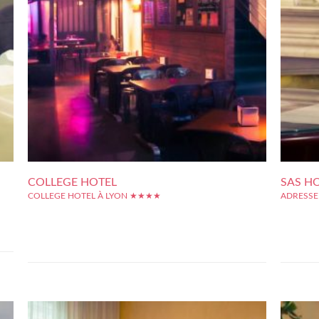
COLLEGE HOTEL
SAS HO
COLLEGE HOTEL À LYON ★★★★
ADRESSE
oeur
En plein coeur du Vieux Lyon, l'hôtel Le Collège jouit d'une
Dans le 2
es à
situation exceptionnelle, dans un quartier entièrement classé
idéalemen
aise
par l'Unesco... Notre-Dame de Fourvière est en vue, la
en plein c
Presqu'île, les agréables berges de la Saône, tout l'animation
la place B
lyonnaise est à portée de marche. Cet adresse constitue...
le métro...