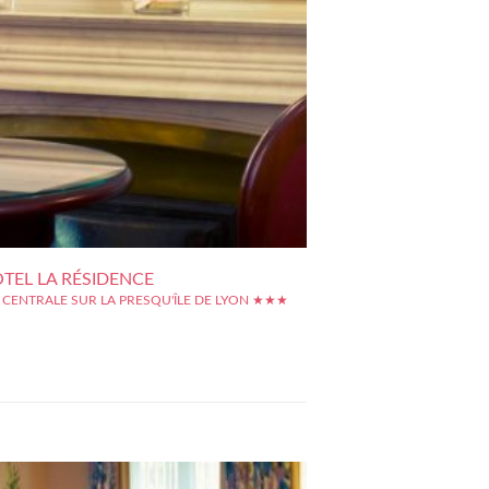
TEL LA RÉSIDENCE
 CENTRALE SUR LA PRESQU'ÎLE DE LYON ★★★
e arrondissement de Lyon, l'hôtel La Résidence est
t situé pour un séjour de découverte : nous sommes
entre-ville, sur la Presqu'île de Lyon, à 100 mètres de
ellecour, dans un quartier vivant et bien desservi par