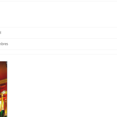
l
mbres