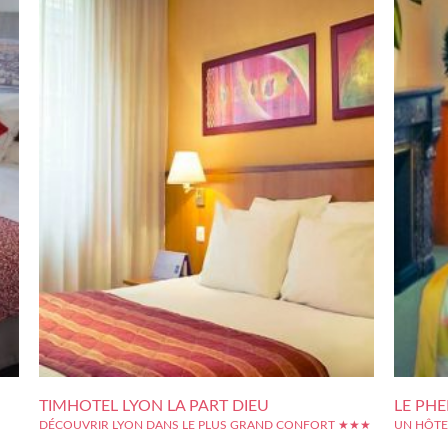
TIMHOTEL LYON LA PART DIEU
LE PHE
DÉCOUVRIR LYON DANS LE PLUS GRAND CONFORT ★★★
UN HÔTE
L'Hôtel Timhotel Lyon la Part-Dieu offre au voyageur un confort
Pour décou