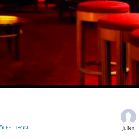
ÔLEE - LYON
julien