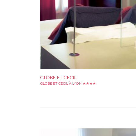
GLOBE ET CECIL
GLOBE ET CECIL À LYON ★★★★
A deux pas de la place Bellecour, nous sommes en plein c
de la Presqu'île de Lyon. C'est ici que l'on pose ses valis
l'hôtel Globe et Cecil, avec à portée toute l'animation lyonn
du centre-ville, les boutiques, les restos, le tout dans un...