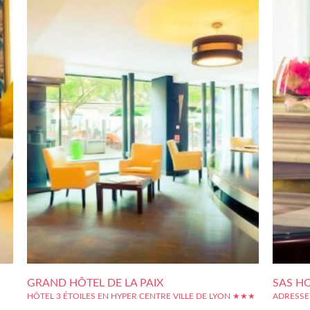
GRAND HÔTEL DE LA PAIX
SAS HO
HÔTEL 3 ÉTOILES EN HYPER CENTRE VILLE DE LYON ★★★
ADRESSE
yon,
Tout près des rues commerçantes, idéalement situé au coeur de
Dans le 2