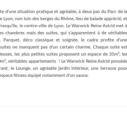
te d'une situation pratique et agréable, à deux pas du Parc de l
de Lyon, non loin des berges du Rhône, lieu de balade apprécié, e
resqu'île, le centre-ville de Lyon. Le Warwick Reine Astrid met 
es chambres mais des suites, qui s'apparentent à de véritable
. Parquet, déco classique et soignée, le cadre profite d'un
es suites ne manquent pas d'un certain charme. Chaque suite es
ieuses, les plus petites suites proposent un espace de 35m², le
90m², véritables appartements ! Le Warwick Reine Astrid possèd
ant, le Lounge, un agréable jardin intérieur, une terrasse pou
 espace fitness équipé notamment d'un sauna.