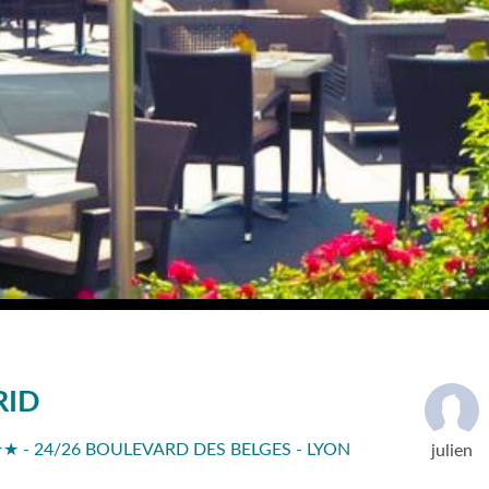
RID
 - 24/26 BOULEVARD DES BELGES - LYON
julien