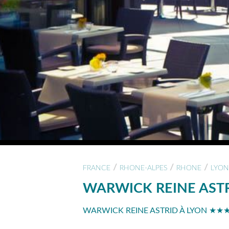
/
/
/
FRANCE
RHONE-ALPES
RHONE
LYON
WARWICK REINE AST
WARWICK REINE ASTRID À LYON ★★★★