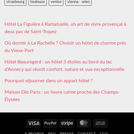
strasbourg
toulouse
venise
vienna - wien
Hôtel La Figuière à Ramatuelle, un art de vivre provençal à
deux pas de Saint-Tropez
Où dormir à La Rochelle ? Choisir un hôtel de charme près
du Vieux-Port
Hôtel Beauregard : un hôtel 3 étoiles au bord du lac
d’Annecy qui réunit confort, nature et vue exceptionnelle
Pourquoi séjourner dans un appart hôtel ?
Maison Elle Paris : un havre calme proche des Champs-
Élysées
Visa
PayPal
Stripe
MasterCard
Cash
On
A PROPOS
FAQ
PRESSE
CONTACT
CGV