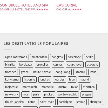
SON BRULL HOTEL AND SPA
CA’S CURIAL
SON BRULL HOTEL AND SPA ★★★★★
CA'S CURIAL ★★★★
LES DESTINATIONS POPULAIRES
alpes-maritimes
amsterdam
bangkok
barcelone
berlin
biarritz
bordeaux
bruxelles
cannes
courchevel
espagne
florence
grece
haute-savoie
hong-kong
istanbul
italie
koh-samui
lisbonne
londres
lourdes
lyon
madrid
majorque
marrakech
marseille
miami
milan
montreal
new-york
nice
paris
phuket
porto-vecchio
prague
rio-de-janeiro
rome
saint-malo
sardaigne
savoie
shanghai