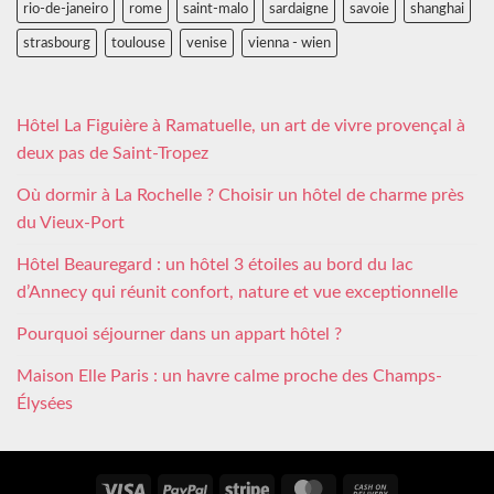
rio-de-janeiro
rome
saint-malo
sardaigne
savoie
shanghai
strasbourg
toulouse
venise
vienna - wien
Hôtel La Figuière à Ramatuelle, un art de vivre provençal à
deux pas de Saint-Tropez
Où dormir à La Rochelle ? Choisir un hôtel de charme près
du Vieux-Port
Hôtel Beauregard : un hôtel 3 étoiles au bord du lac
d’Annecy qui réunit confort, nature et vue exceptionnelle
Pourquoi séjourner dans un appart hôtel ?
Maison Elle Paris : un havre calme proche des Champs-
Élysées
Visa
PayPal
Stripe
MasterCard
Cash