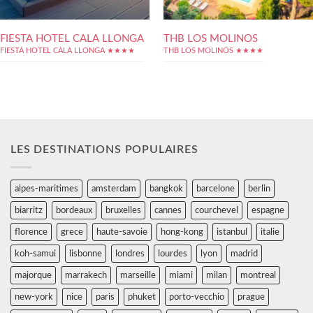
FIESTA HOTEL CALA LLONGA
THB LOS MOLINOS
FIESTA HOTEL CALA LLONGA ★★★★
THB LOS MOLINOS ★★★★
LES DESTINATIONS POPULAIRES
alpes-maritimes
amsterdam
bangkok
barcelone
berlin
biarritz
bordeaux
bruxelles
cannes
courchevel
espagne
florence
grece
haute-savoie
hong-kong
istanbul
italie
koh-samui
lisbonne
londres
lourdes
lyon
madrid
majorque
marrakech
marseille
miami
milan
montreal
new-york
nice
paris
phuket
porto-vecchio
prague