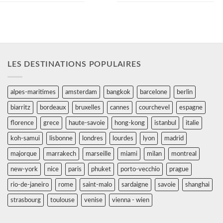
LES DESTINATIONS POPULAIRES
alpes-maritimes
amsterdam
bangkok
barcelone
berlin
biarritz
bordeaux
bruxelles
cannes
courchevel
espagne
florence
grece
haute-savoie
hong-kong
istanbul
italie
koh-samui
lisbonne
londres
lourdes
lyon
madrid
majorque
marrakech
marseille
miami
milan
montreal
new-york
nice
paris
phuket
porto-vecchio
prague
rio-de-janeiro
rome
saint-malo
sardaigne
savoie
shanghai
strasbourg
toulouse
venise
vienna - wien