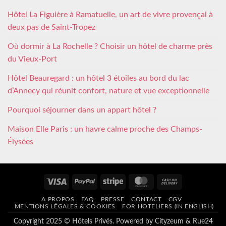
Hôtel La Figuière à Ramatuelle, un art de vivre provençal à
deux pas de Saint-Tropez
Où dormir à La Rochelle ? Choisir un hôtel de charme près
du Vieux-Port
Hôtel Beauregard : un hôtel 3 étoiles au bord du lac
d’Annecy qui réunit confort, nature et vue exceptionnelle
Pourquoi séjourner dans un appart hôtel ?
Maison Elle Paris : un havre calme proche des Champs-
Élysées
Visa
PayPal
Stripe
MasterCard
Cash
On
A PROPOS
FAQ
PRESSE
CONTACT
CGV
Delivery
MENTIONS LÉGALES & COOKIES
FOR HOTELIERS (IN ENGLISH)
Copyright 2025 © Hôtels Privés. Powered by
Cityzeum
&
Rue24